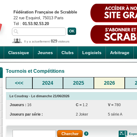
Fédération Française de Scrabble
22 rue Esquirol, 75013 Paris
Tél :
01.53.92.53.20
829
Il y a actuellement
visiteurs
Classique
Jeunes
Clubs
Logiciels
Arbitrage
Tournois et Compétitions
<<<
2024
2025
2026
Le Coudray - Le dimanche 21/06/2026
Joueurs :
16
C =
1.2
V =
780
Joueurs par série :
2 Joker
5 série A
Expo