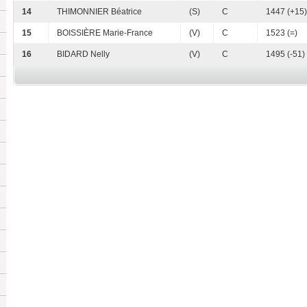
14
THIMONNIER Béatrice
(S)
C
1447 (+15)
15
BOISSIÈRE Marie-France
(V)
C
1523 (=)
16
BIDARD Nelly
(V)
C
1495 (-51)