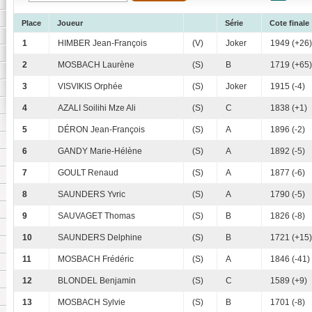
Place
Joueur
Série
Cote finale
1
HIMBER Jean-François
(V)
Joker
1949 (+26)
2
MOSBACH Laurène
(S)
B
1719 (+65)
3
VISVIKIS Orphée
(S)
Joker
1915 (-4)
4
AZALI Soilihi Mze Ali
(S)
C
1838 (+1)
5
DÉRON Jean-François
(S)
A
1896 (-2)
6
GANDY Marie-Hélène
(S)
A
1892 (-5)
7
GOULT Renaud
(S)
A
1877 (-6)
8
SAUNDERS Yvric
(S)
A
1790 (-5)
9
SAUVAGET Thomas
(S)
B
1826 (-8)
10
SAUNDERS Delphine
(S)
B
1721 (+15)
11
MOSBACH Frédéric
(S)
A
1846 (-41)
12
BLONDEL Benjamin
(S)
C
1589 (+9)
13
MOSBACH Sylvie
(S)
B
1701 (-8)