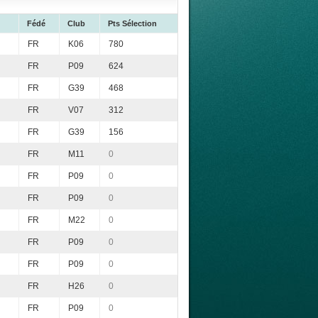
Fédé
Club
Pts Sélection
FR
K06
780
FR
P09
624
FR
G39
468
FR
V07
312
FR
G39
156
FR
M11
0
FR
P09
0
FR
P09
0
FR
M22
0
FR
P09
0
FR
P09
0
FR
H26
0
FR
P09
0