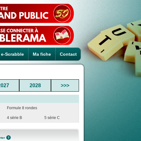
e-Scrabble
Ma fiche
Contact
2027
2028
>>>
Formule 8 rondes
4 série B
5 série C
rter