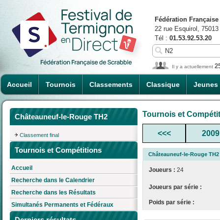
Fédération Française
22 rue Esquirol, 75013
Tél :
01.53.92.53.20
2
Il y a actuellement
Accueil
Tournois
Classements
Classique
Jeunes
Tournois et Compéti
Châteauneuf-le-Rouge TH2
<<<
2009
Classement final
Tournois et Compétitions
Châteauneuf-le-Rouge TH2
Accueil
Joueurs :
24
Recherche dans le Calendrier
Joueurs par série :
Recherche dans les Résultats
Poids par série :
Simultanés Permanents et Fédéraux
Derniers résultats