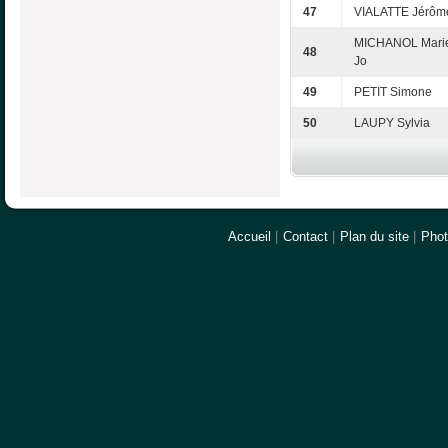
47
VIALATTE Jérôm
MICHANOL Mari
48
Jo
49
PETIT Simone
50
LAUPY Sylvia
Accueil
|
Contact
|
Plan du site
|
Pho