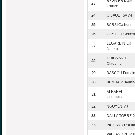
REGNIER Marie-
23
France
24
GIBAULT Sylvie
25
BARSI Catherine
26
CASTIEN Genevi
LEGARDINIER
27
Janine
GUIGNARD
28
Claudine
29
BASCOU Franci
30
BENHAÏM Jeann
ALBARELLI
31
Christiane
32
NGUYÊN Maï
33
DALLA TORRE J
33
PICHARD Rolan
PALLANDRE Mar