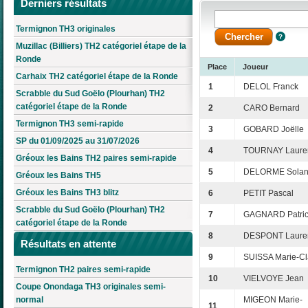
Derniers résultats
Termignon TH3 originales
Muzillac (Billiers) TH2 catégoriel étape de la
Ronde
Place
Joueur
Carhaix TH2 catégoriel étape de la Ronde
1
DELOL Franck
Scrabble du Sud Goëlo (Plourhan) TH2
catégoriel étape de la Ronde
2
CARO Bernard
Termignon TH3 semi-rapide
3
GOBARD Joëlle
SP du 01/09/2025 au 31/07/2026
4
TOURNAY Laure
Gréoux les Bains TH2 paires semi-rapide
5
DELORME Sola
Gréoux les Bains TH5
Gréoux les Bains TH3 blitz
6
PETIT Pascal
Scrabble du Sud Goëlo (Plourhan) TH2
7
GAGNARD Patri
catégoriel étape de la Ronde
8
DESPONT Laure
Résultats en attente
9
SUISSA Marie-Cl
Termignon TH2 paires semi-rapide
10
VIELVOYE Jean
Coupe Onondaga TH3 originales semi-
normal
MIGEON Marie-
11