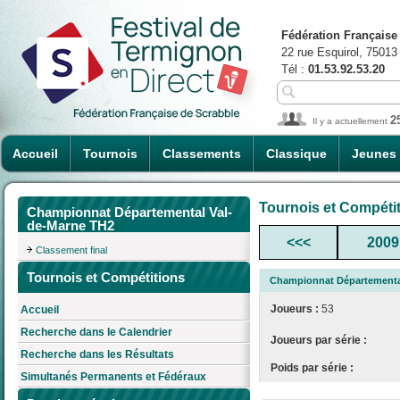
Fédération Française
22 rue Esquirol, 75013
Tél :
01.53.92.53.20
2
Il y a actuellement
Accueil
Tournois
Classements
Classique
Jeunes
Tournois et Compéti
Championnat Départemental Val-
de-Marne TH2
<<<
2009
Classement final
Tournois et Compétitions
Championnat Départementa
Joueurs :
53
Accueil
Recherche dans le Calendrier
Joueurs par série :
Recherche dans les Résultats
Poids par série :
Simultanés Permanents et Fédéraux