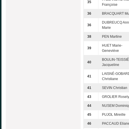
35
Françoise
36
BRACQUART Mur
DUBREUCQ Ann
36
Marie
38
PEN Martine
HUET Marie-
39
Geneviève
BOULIN-TEISSIÉ
40
Jacqueline
LAISNÉ-GOBAR
41
Christiane
41
SEVIN Christian
43
GROLIER Rosel
44
NUSEM Dominiq
45
PUJOL Mireille
46
PACCAUD Elian