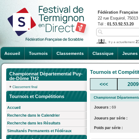
Fédération Française
22 rue Esquirol, 75013
Tél :
01.53.92.53.20
2
Il y a actuellement
Accueil
Tournois
Classements
Classique
Jeunes
Tournois et Compéti
Championnat Départemental Puy-
de-Dôme TH2
<<<
2009
Classement final
Tournois et Compétitions
Championnat Département
Joueurs :
69
Accueil
Recherche dans le Calendrier
Joueurs par série :
Recherche dans les Résultats
Poids par série :
Simultanés Permanents et Fédéraux