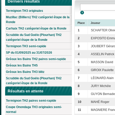
Derniers résultats
Termignon TH3 originales
Muzillac (Billiers) TH2 catégoriel étape de la
Ronde
Place
Joueur
Carhaix TH2 catégoriel étape de la Ronde
1
SCHAFTER Olivi
Scrabble du Sud Goëlo (Plourhan) TH2
2
EXPOSITO Emma
catégoriel étape de la Ronde
Termignon TH3 semi-rapide
3
JOUBERT Gérar
SP du 01/09/2025 au 31/07/2026
4
ASSELIN Patrick
Gréoux les Bains TH2 paires semi-rapide
5
MASSON David
Gréoux les Bains TH5
6
GIROIX Paulette
Gréoux les Bains TH3 blitz
7
LÉONARD Alain
Scrabble du Sud Goëlo (Plourhan) TH2
catégoriel étape de la Ronde
8
JURY Michèle
Résultats en attente
9
GUYON Bernadet
Termignon TH2 paires semi-rapide
10
MAHÉ Roger
Coupe Onondaga TH3 originales semi-
11
MAGNIERE Fran
normal