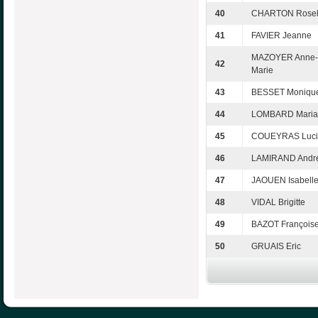
40
CHARTON Rosel
41
FAVIER Jeanne
MAZOYER Anne-
42
Marie
43
BESSET Moniqu
44
LOMBARD Maria
45
COUEYRAS Luci
46
LAMIRAND Andr
47
JAOUEN Isabell
48
VIDAL Brigitte
49
BAZOT François
50
GRUAIS Eric