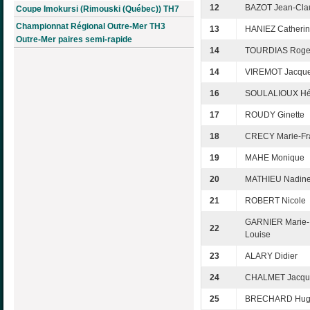
12
BAZOT Jean-Cla
Coupe Imokursi (Rimouski (Québec)) TH7
Championnat Régional Outre-Mer TH3
13
HANIEZ Catheri
Outre-Mer paires semi-rapide
14
TOURDIAS Roge
14
VIREMOT Jacque
16
SOULALIOUX Hé
17
ROUDY Ginette
18
CRECY Marie-Fr
19
MAHE Monique
20
MATHIEU Nadin
21
ROBERT Nicole
GARNIER Marie-
22
Louise
23
ALARY Didier
24
CHALMET Jacqu
25
BRECHARD Hugu