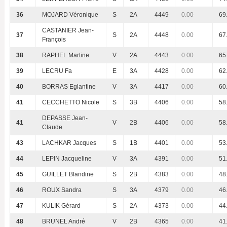
36
MOJARD Véronique
S
2A
4449
0.00
69
CASTANIER Jean-
37
S
2A
4448
0.00
67
François
38
RAPHEL Martine
V
2A
4443
0.00
65
39
LECRU Fa
E
3A
4428
0.00
62
40
BORRAS Eglantine
V
3A
4417
0.00
60
41
CECCHETTO Nicole
S
3B
4406
0.00
58
DEPASSE Jean-
41
V
2B
4406
0.00
58
Claude
43
LACHKAR Jacques
S
1B
4401
0.00
53
44
LEPIN Jacqueline
V
3A
4391
0.00
51
45
GUILLET Blandine
S
2B
4383
0.00
48
46
ROUX Sandra
S
3A
4379
0.00
46
47
KULIK Gérard
S
2A
4373
0.00
44
48
BRUNEL André
V
2B
4365
0.00
41