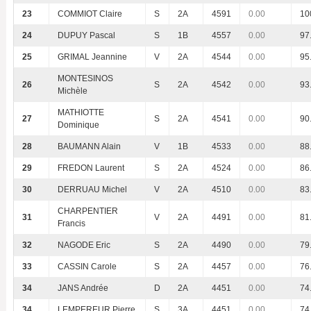
23
COMMIOT Claire
S
2A
4591
0.00
10
24
DUPUY Pascal
S
1B
4557
0.00
97
25
GRIMAL Jeannine
V
2A
4544
0.00
95
MONTESINOS
26
S
2A
4542
0.00
93
Michèle
MATHIOTTE
27
S
2A
4541
0.00
90
Dominique
28
BAUMANN Alain
V
1B
4533
0.00
88
29
FREDON Laurent
S
2A
4524
0.00
86
30
DERRUAU Michel
V
2A
4510
0.00
83
CHARPENTIER
31
V
2A
4491
0.00
81
Francis
32
NAGODE Eric
S
2A
4490
0.00
79
33
CASSIN Carole
S
2A
4457
0.00
76
34
JANS Andrée
D
2A
4451
0.00
74
34
LEMPEREUR Pierre
S
3A
4451
0.00
74