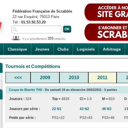
Fédération Française de Scrabble
22 rue Esquirol, 75013 Paris
Tél :
01.53.92.53.20
355
Il y a actuellement
visiteurs
Classique
Jeunes
Clubs
Logiciels
Arbitrage
Tournois et Compétitions
<<<
2009
2010
2011
Coupe de Biarritz TH5
- Du samedi 19 au dimanche 20/02/2011 - 5 parties
Joueurs :
324
Top =
4835
CI
=
1.0
M =
810
D
Joueurs par série :
22 N1
43 N2
46 N3
1
Poids par série :
PS1=22
PS2=43
PS3=46
P