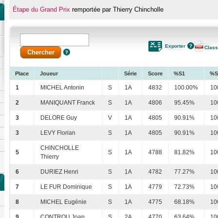
Étape du Grand Prix
remportée par Thierry Chincholle
Exporter
Clas
Place
Joueur
Série
Score
%S1
%S
1
MICHEL Antonin
S
1A
4832
100.00%
10
2
MANIQUANT Franck
S
1A
4806
95.45%
10
3
DELORE Guy
V
1A
4805
90.91%
10
3
LEVY Florian
S
1A
4805
90.91%
10
CHINCHOLLE
5
S
1A
4788
81.82%
10
Thierry
6
DURIEZ Henri
S
1A
4782
77.27%
10
7
LE FUR Dominique
S
1A
4779
72.73%
10
8
MICHEL Eugénie
S
1A
4775
68.18%
10
9
CONTROU Joan
S
2A
4770
63.64%
10