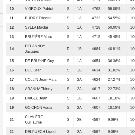
10
VIGROUX Patrick
S
1A
4763
59.09%
10
11
BUDRY Etienne
S
1A
4732
54.55%
10
12
SYLLA Mactar
S
1A
4728
50.00%
10
13
BRUYÈRE Marc
S
1A
4715
45.45%
10
DELANNOY
14
D
1B
4684
40.91%
10
Jacques
15
DE BRUYNE Guy
S
1A
4654
36.36%
10
16
DOL Jean
S
1B
4634
31.82%
10
17
COLLIN Jean-Marc
S
2A
4624
27.27%
10
18
ARANHA Thierry
S
2A
4617
22.73%
10
19
DAIGLE Jean
S
1B
4607
18.18%
10
19
GOICHON Assia
S
2A
4607
18.18%
10
CLAVIÈRE
21
S
2B
4597
9.09%
10
Guillaume
21
DELPUECH Lionel
S
2A
4597
9.09%
10