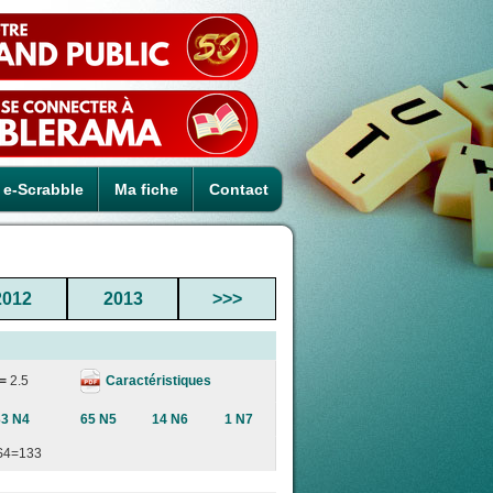
e-Scrabble
Ma fiche
Contact
2012
2013
>>>
Caractéristiques
 =
2.5
33 N4
65 N5
14 N6
1 N7
S4=133