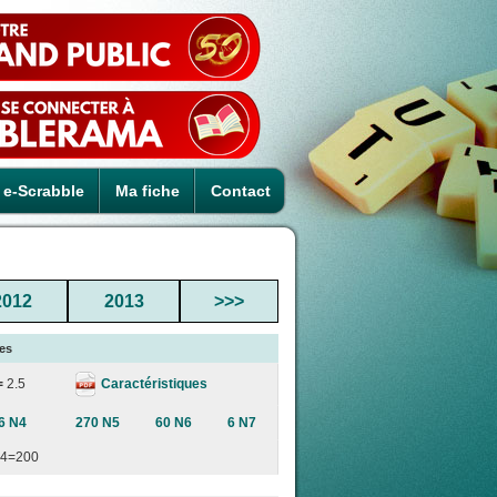
e-Scrabble
Ma fiche
Contact
2012
2013
>>>
ies
Caractéristiques
=
2.5
6 N4
270 N5
60 N6
6 N7
4=200