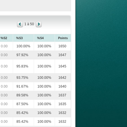
1 à 50
%S2
%S3
%S4
Points
0.00
100.00%
100.00%
1650
0.00
97.92%
100.00%
1647
0.00
95.83%
100.00%
1645
0.00
93.75%
100.00%
1642
0.00
91.67%
100.00%
1640
0.00
89.58%
100.00%
1637
0.00
87.50%
100.00%
1635
0.00
85.42%
100.00%
1632
0.00
85.42%
100.00%
1632