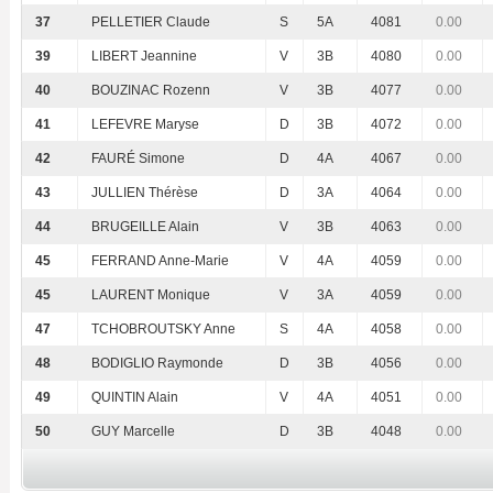
37
PELLETIER Claude
S
5A
4081
0.00
39
LIBERT Jeannine
V
3B
4080
0.00
40
BOUZINAC Rozenn
V
3B
4077
0.00
41
LEFEVRE Maryse
D
3B
4072
0.00
42
FAURÉ Simone
D
4A
4067
0.00
43
JULLIEN Thérèse
D
3A
4064
0.00
44
BRUGEILLE Alain
V
3B
4063
0.00
45
FERRAND Anne-Marie
V
4A
4059
0.00
45
LAURENT Monique
V
3A
4059
0.00
47
TCHOBROUTSKY Anne
S
4A
4058
0.00
48
BODIGLIO Raymonde
D
3B
4056
0.00
49
QUINTIN Alain
V
4A
4051
0.00
50
GUY Marcelle
D
3B
4048
0.00