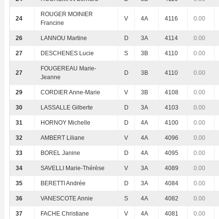
ROUGER MOINIER
24
V
4A
4116
0.00
Francine
26
LANNOU Martine
D
3A
4114
0.00
27
DESCHENES Lucie
S
3B
4110
0.00
FOUGEREAU Marie-
27
D
3B
4110
0.00
Jeanne
29
CORDIER Anne-Marie
V
3B
4108
0.00
30
LASSALLE Gilberte
D
3A
4103
0.00
31
HORNOY Michelle
D
4A
4100
0.00
32
AMBERT Liliane
V
4A
4096
0.00
33
BOREL Janine
D
4A
4095
0.00
34
SAVELLI Marie-Thérèse
V
3A
4089
0.00
35
BERETTI Andrée
D
3A
4084
0.00
36
VANESCOTE Annie
S
4A
4082
0.00
37
FACHE Christiane
V
4A
4081
0.00