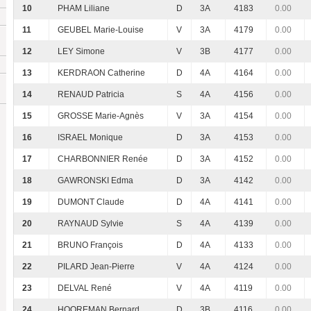
10
PHAM Liliane
D
3A
4183
0.00
11
GEUBEL Marie-Louise
V
3A
4179
0.00
12
LEY Simone
V
3B
4177
0.00
13
KERDRAON Catherine
D
4A
4164
0.00
14
RENAUD Patricia
S
4A
4156
0.00
15
GROSSE Marie-Agnès
V
3A
4154
0.00
16
ISRAEL Monique
D
3A
4153
0.00
17
CHARBONNIER Renée
D
3A
4152
0.00
18
GAWRONSKI Edma
D
3A
4142
0.00
19
DUMONT Claude
D
4A
4141
0.00
20
RAYNAUD Sylvie
S
4A
4139
0.00
21
BRUNO François
D
4A
4133
0.00
22
PILARD Jean-Pierre
V
4A
4124
0.00
23
DELVAL René
V
4A
4119
0.00
24
HOOREMAN Bernard
D
3B
4116
0.00