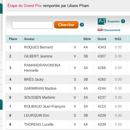
Étape du Grand Prix
remportée par Liliane Pham
Exporter
Classement
Place
Joueur
Série
Score
%S1
1
ROQUES Bernard
V
4A
4343
0.00
2
GILBERT Jeanine
V
3B
4307
0.00
RAMANDRAIVONONA
3
V
3A
4266
0.00
Henriette
4
BRÈS Jacky
S
3B
4260
0.00
5
GARMIRIAN Martine
S
4A
4244
0.00
6
SOUSSEN Marlène
V
3A
4237
0.00
7
ROUBAUD Jean-François
V
3A
4210
0.00
8
LEURQUIN Eric
S
3B
4209
0.00
8
THORENS Lucette
V
4A
4209
0.00