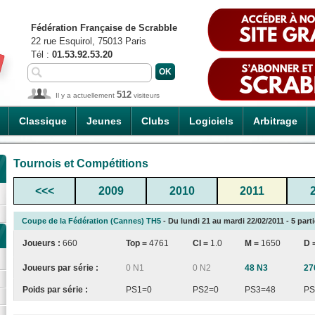
Fédération Française de Scrabble
22 rue Esquirol, 75013 Paris
Tél :
01.53.92.53.20
512
Il y a actuellement
visiteurs
Classique
Jeunes
Clubs
Logiciels
Arbitrage
Tournois et Compétitions
<<<
2009
2010
2011
Coupe de la Fédération (Cannes) TH5
- Du lundi 21 au mardi 22/02/2011 - 5 part
Joueurs :
660
Top =
4761
CI
=
1.0
M =
1650
D 
Joueurs par série :
0 N1
0 N2
48 N3
27
Poids par série :
PS1=0
PS2=0
PS3=48
PS