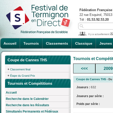
Fédération Française
22 rue Esquirol, 75013
Tél :
01.53.92.53.20
2
Il y a actuellement
Accueil
Tournois
Classements
Classique
Jeunes
Tournois et Compéti
Coupe de Cannes TH5
<<<
2009
Classement final
Étape du Grand Prix
Coupe de Cannes TH5
- Du 
Tournois et Compétitions
Joueurs :
632
Accueil
Joueurs par série :
Recherche dans le Calendrier
Poids par série :
Recherche dans les Résultats
Simultanés Permanents et Fédéraux