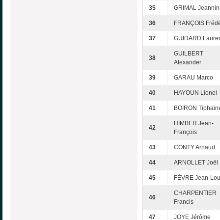
35
GRIMAL Jeannin
36
FRANÇOIS Frédé
37
GUIDARD Laure
GUILBERT
38
Alexander
39
GARAU Marco
40
HAYOUN Lionel
41
BOIRON Tiphain
HIMBER Jean-
42
François
43
CONTY Arnaud
44
ARNOLLET Joël
45
FÈVRE Jean-Lou
CHARPENTIER
46
Francis
47
JOYE Jérôme