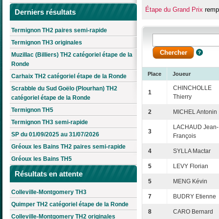
Étape du Grand Prix
rempo
Derniers résultats
Termignon TH2 paires semi-rapide
Termignon TH3 originales
Muzillac (Billiers) TH2 catégoriel étape de la
Ronde
Place
Joueur
Carhaix TH2 catégoriel étape de la Ronde
CHINCHOLLE
Scrabble du Sud Goëlo (Plourhan) TH2
1
Thierry
catégoriel étape de la Ronde
Termignon TH5
2
MICHEL Antonin
Termignon TH3 semi-rapide
LACHAUD Jean-
3
SP du 01/09/2025 au 31/07/2026
François
Gréoux les Bains TH2 paires semi-rapide
4
SYLLA Mactar
Gréoux les Bains TH5
5
LEVY Florian
Résultats en attente
5
MENG Kévin
Colleville-Montgomery TH3
7
BUDRY Etienne
Quimper TH2 catégoriel étape de la Ronde
8
CARO Bernard
Colleville-Montgomery TH2 originales