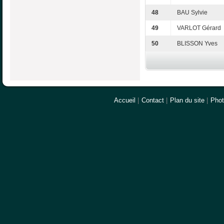
48
BAU Sylvie
49
VARLOT Gérard
50
BLISSON Yves
Accueil
|
Contact
|
Plan du site
|
Pho