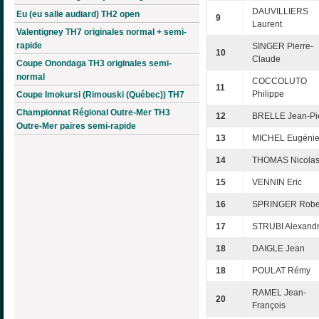
DAUVILLIERS
Eu (eu salle audiard) TH2 open
9
Laurent
Valentigney TH7 originales normal + semi-
rapide
SINGER Pierre-
10
Claude
Coupe Onondaga TH3 originales semi-
normal
COCCOLUTO
11
Philippe
Coupe Imokursi (Rimouski (Québec)) TH7
Championnat Régional Outre-Mer TH3
12
BRELLE Jean-Pi
Outre-Mer paires semi-rapide
13
MICHEL Eugéni
14
THOMAS Nicola
15
VENNIN Eric
16
SPRINGER Robe
17
STRUBI Alexand
18
DAIGLE Jean
18
POULAT Rémy
RAMEL Jean-
20
François