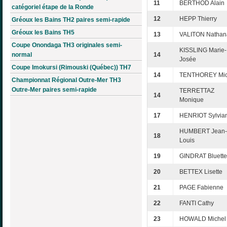
11
BERTHOD Alain
catégoriel étape de la Ronde
12
HEPP Thierry
Gréoux les Bains TH2 paires semi-rapide
Gréoux les Bains TH5
13
VALITON Nathan
Coupe Onondaga TH3 originales semi-
KISSLING Marie-
normal
14
Josée
Coupe Imokursi (Rimouski (Québec)) TH7
14
TENTHOREY Mic
Championnat Régional Outre-Mer TH3
Outre-Mer paires semi-rapide
TERRETTAZ
14
Monique
17
HENRIOT Sylvia
HUMBERT Jean-
18
Louis
19
GINDRAT Bluette
20
BETTEX Lisette
21
PAGE Fabienne
22
FANTI Cathy
23
HOWALD Michel