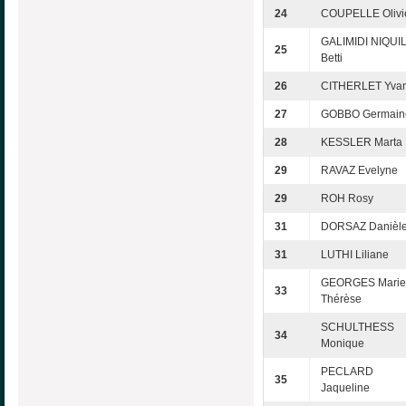
24
COUPELLE Olivi
GALIMIDI NIQUI
25
Betti
26
CITHERLET Yva
27
GOBBO Germain
28
KESSLER Marta
29
RAVAZ Evelyne
29
ROH Rosy
31
DORSAZ Danièl
31
LUTHI Liliane
GEORGES Marie
33
Thérèse
SCHULTHESS
34
Monique
PECLARD
35
Jaqueline