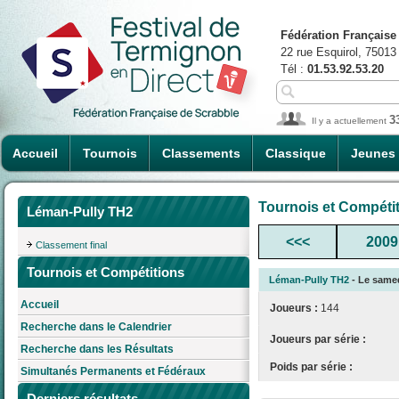
Fédération Française
22 rue Esquirol, 75013
Tél :
01.53.92.53.20
3
Il y a actuellement
Accueil
Tournois
Classements
Classique
Jeunes
Tournois et Compéti
Léman-Pully TH2
<<<
2009
Classement final
Tournois et Compétitions
Léman-Pully TH2
- Le samed
Accueil
Joueurs :
144
Recherche dans le Calendrier
Joueurs par série :
Recherche dans les Résultats
Poids par série :
Simultanés Permanents et Fédéraux
Derniers résultats