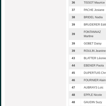
36
TISSOT Maurice
37
PACHE Josiane
38
BRIDEL Nadia
39
BRUDERER Edit
FONTANNAZ
39
Martine
39
GOBET Daisy
39
ROULIN Jeanine
43
BLATTER Léonie
44
EBENER Paola
45
DUPERTUIS Chri
46
FOURNIER Alain
47
AUBRAYS Loïc
48
EPPLE Nicole
48
GAUDIN Suzy