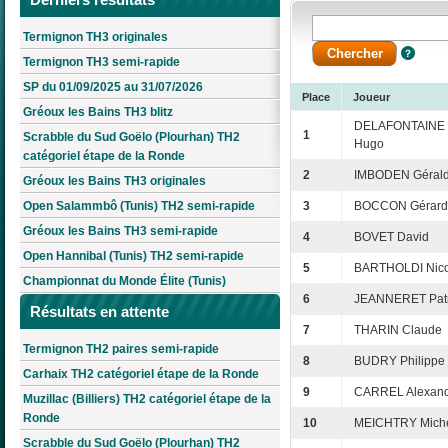
Termignon TH3 originales
Termignon TH3 semi-rapide
SP du 01/09/2025 au 31/07/2026
Place
Joueur
Gréoux les Bains TH3 blitz
DELAFONTAINE
1
Scrabble du Sud Goëlo (Plourhan) TH2
Hugo
catégoriel étape de la Ronde
2
IMBODEN Géral
Gréoux les Bains TH3 originales
Open Salammbô (Tunis) TH2 semi-rapide
3
BOCCON Gérard
Gréoux les Bains TH3 semi-rapide
4
BOVET David
Open Hannibal (Tunis) TH2 semi-rapide
5
BARTHOLDI Nico
Championnat du Monde Élite (Tunis)
6
JEANNERET Patr
Résultats en attente
7
THARIN Claude
Termignon TH2 paires semi-rapide
8
BUDRY Philippe
Carhaix TH2 catégoriel étape de la Ronde
9
CARREL Alexan
Muzillac (Billiers) TH2 catégoriel étape de la
Ronde
10
MEICHTRY Mich
Scrabble du Sud Goëlo (Plourhan) TH2