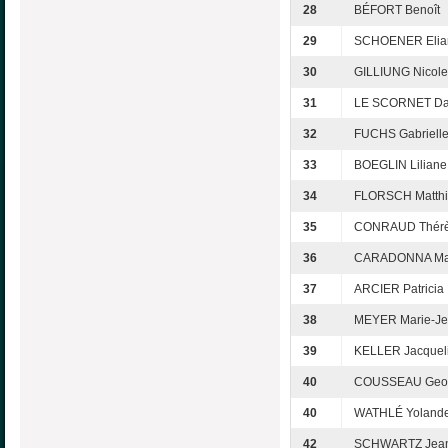
28
BÉFORT Benoît
29
SCHOENER Elia
30
GILLIUNG Nicole
31
LE SCORNET Da
32
FUCHS Gabriell
33
BOEGLIN Liliane
34
FLORSCH Matth
35
CONRAUD Thér
36
CARADONNA Mar
37
ARCIER Patricia
38
MEYER Marie-J
39
KELLER Jacquel
40
COUSSEAU Geor
40
WATHLÉ Yoland
42
SCHWARTZ Jean