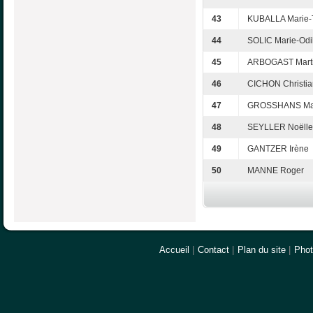
43
KUBALLA Marie-
44
SOLIC Marie-Odi
45
ARBOGAST Mart
46
CICHON Christi
47
GROSSHANS Ma
48
SEYLLER Noëlle
49
GANTZER Irène
50
MANNE Roger
Accueil
|
Contact
|
Plan du site
|
Pho