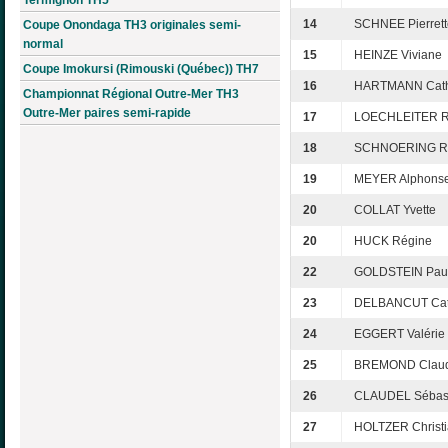
14
SCHNEE Pierrett
Coupe Onondaga TH3 originales semi-
normal
15
HEINZE Viviane
Coupe Imokursi (Rimouski (Québec)) TH7
16
HARTMANN Cath
Championnat Régional Outre-Mer TH3
Outre-Mer paires semi-rapide
17
LOECHLEITER 
18
SCHNOERING R
19
MEYER Alphons
20
COLLAT Yvette
20
HUCK Régine
22
GOLDSTEIN Pau
23
DELBANCUT Cat
24
EGGERT Valérie
25
BREMOND Claud
26
CLAUDEL Sébas
27
HOLTZER Christ