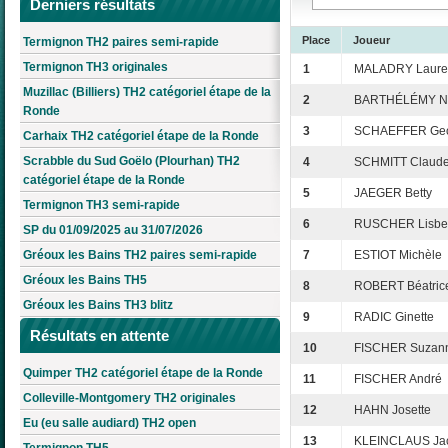
Derniers résultats
Place
Joueur
Termignon TH2 paires semi-rapide
Termignon TH3 originales
1
MALADRY Laure
Muzillac (Billiers) TH2 catégoriel étape de la
2
BARTHÉLÉMY N
Ronde
3
SCHAEFFER Ge
Carhaix TH2 catégoriel étape de la Ronde
Scrabble du Sud Goëlo (Plourhan) TH2
4
SCHMITT Claud
catégoriel étape de la Ronde
5
JAEGER Betty
Termignon TH3 semi-rapide
6
RUSCHER Lisbe
SP du 01/09/2025 au 31/07/2026
Gréoux les Bains TH2 paires semi-rapide
7
ESTIOT Michèle
Gréoux les Bains TH5
8
ROBERT Béatric
Gréoux les Bains TH3 blitz
9
RADIC Ginette
Résultats en attente
10
FISCHER Suzan
Quimper TH2 catégoriel étape de la Ronde
11
FISCHER André
Colleville-Montgomery TH2 originales
12
HAHN Josette
Eu (eu salle audiard) TH2 open
13
KLEINCLAUS Jac
Termignon TH5