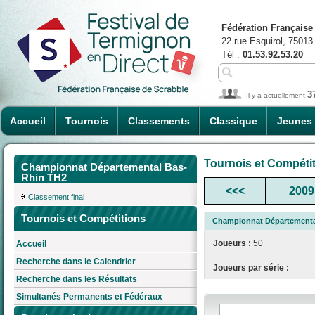
Fédération Française
22 rue Esquirol, 75013
Tél :
01.53.92.53.20
3
Il y a actuellement
Accueil
Tournois
Classements
Classique
Jeunes
Tournois et Compéti
Championnat Départemental Bas-
Rhin TH2
<<<
2009
Classement final
Tournois et Compétitions
Championnat Départementa
Joueurs :
50
Accueil
Recherche dans le Calendrier
Joueurs par série :
Recherche dans les Résultats
Simultanés Permanents et Fédéraux