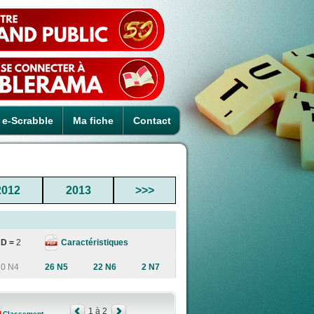
e-Scrabble
Ma fiche
Contact
2012
2013
>>>
Caractéristiques
D =
2
0 N4
26 N5
22 N6
2 N7
1 à 2
Classement