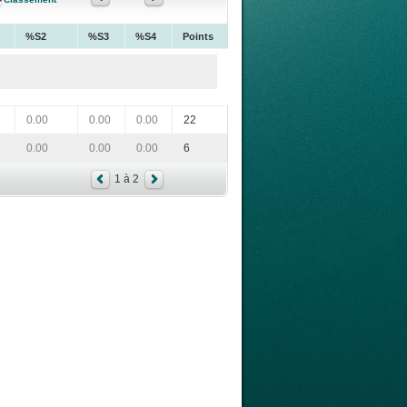
%S2
%S3
%S4
Points
0.00
0.00
0.00
22
0.00
0.00
0.00
6
1 à 2