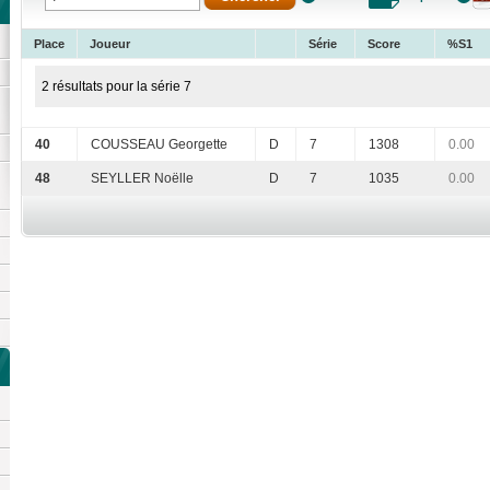
Place
Joueur
Série
Score
%S1
2 résultats pour la série 7
40
COUSSEAU Georgette
D
7
1308
0.00
48
SEYLLER Noëlle
D
7
1035
0.00