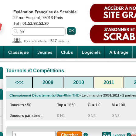
Fédération Française de Scrabble
22 rue Esquirol, 75013 Paris
Tél :
01.53.92.53.20
347
Il y a actuellement
visiteurs
Classique
Jeunes
Clubs
Logiciels
Arbitrage
Tournois et Compétitions
<<<
2009
2010
2011
Championnat Départemental Bas-Rhin TH2
- Le dimanche 23/01/2011 - 2 parties
Joueurs :
50
Top =
1850
CI
=
1.0
M =
100
Joueurs par série :
0 N1
0 N2
0 N3
Exporter