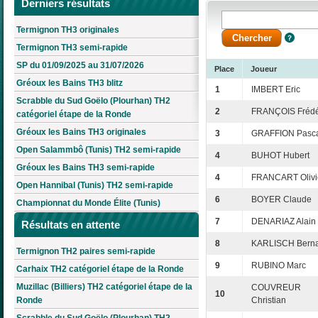
Derniers résultats
Termignon TH3 originales
Termignon TH3 semi-rapide
SP du 01/09/2025 au 31/07/2026
Place
Joueur
Gréoux les Bains TH3 blitz
1
IMBERT Eric
Scrabble du Sud Goëlo (Plourhan) TH2
2
FRANÇOIS Frédé
catégoriel étape de la Ronde
Gréoux les Bains TH3 originales
3
GRAFFION Pasc
Open Salammbô (Tunis) TH2 semi-rapide
4
BUHOT Hubert
Gréoux les Bains TH3 semi-rapide
4
FRANCART Olivi
Open Hannibal (Tunis) TH2 semi-rapide
6
BOYER Claude
Championnat du Monde Élite (Tunis)
7
DENARIAZ Alain
Résultats en attente
8
KARLISCH Bern
Termignon TH2 paires semi-rapide
9
RUBINO Marc
Carhaix TH2 catégoriel étape de la Ronde
Muzillac (Billiers) TH2 catégoriel étape de la
COUVREUR
10
Ronde
Christian
Scrabble du Sud Goëlo (Plourhan) TH2