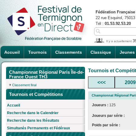
Fédération Française
22 rue Esquirol, 75013
Tél :
01.53.92.53.20
3
Il y a actuellement
Accueil
Tournois
Classements
Classique
Jeunes
Tournois et Compéti
Championnat Régional Paris Île-de-
France Ouest TH3
<<<
2009
Classement final
Tournois et Compétitions
Championnat Régional Pari
Joueurs :
125
Accueil
Recherche dans le Calendrier
Joueurs par série :
Recherche dans les Résultats
Poids par série :
Simultanés Permanents et Fédéraux