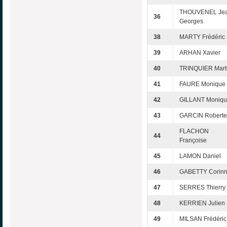
THOUVENEL Jea
36
Georges
38
MARTY Frédéric
39
ARHAN Xavier
40
TRINQUIER Mart
41
FAURE Monique
42
GILLANT Moniq
43
GARCIN Roberte
FLACHON
44
Françoise
45
LAMON Daniel
46
GABETTY Corin
47
SERRES Thierry
48
KERRIEN Julien
49
MILSAN Frédéric