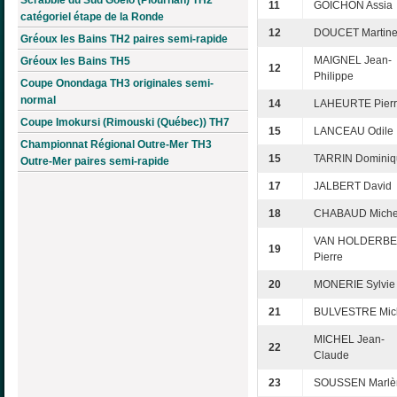
11
GOICHON Assia
catégoriel étape de la Ronde
12
DOUCET Martin
Gréoux les Bains TH2 paires semi-rapide
MAIGNEL Jean-
Gréoux les Bains TH5
12
Philippe
Coupe Onondaga TH3 originales semi-
normal
14
LAHEURTE Pier
Coupe Imokursi (Rimouski (Québec)) TH7
15
LANCEAU Odile
Championnat Régional Outre-Mer TH3
15
TARRIN Dominiq
Outre-Mer paires semi-rapide
17
JALBERT David
18
CHABAUD Miche
VAN HOLDERB
19
Pierre
20
MONERIE Sylvie
21
BULVESTRE Mic
MICHEL Jean-
22
Claude
23
SOUSSEN Marlè