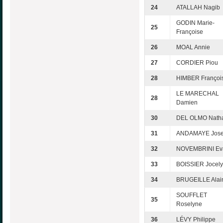
24
ATALLAH Nagib
GODIN Marie-
25
Françoise
26
MOAL Annie
27
CORDIER Piou
28
HIMBER Françoi
LE MARECHAL
28
Damien
30
DEL OLMO Natha
31
ANDAMAYE Jos
32
NOVEMBRINI Ev
33
BOISSIER Jocel
34
BRUGEILLE Alai
SOUFFLET
35
Roselyne
36
LÉVY Philippe