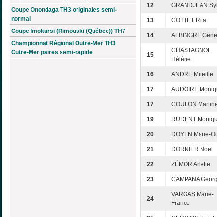
12
GRANDJEAN Syl
Coupe Onondaga TH3 originales semi-
normal
13
COTTET Rita
Coupe Imokursi (Rimouski (Québec)) TH7
14
ALBINGRE Gene
Championnat Régional Outre-Mer TH3
CHASTAGNOL
Outre-Mer paires semi-rapide
15
Hélène
16
ANDRE Mireille
17
AUDOIRE Moniq
17
COULON Martin
19
RUDENT Moniq
20
DOYEN Marie-Od
21
DORNIER Noël
22
ZÉMOR Arlette
23
CAMPANA Georg
VARGAS Marie-
24
France