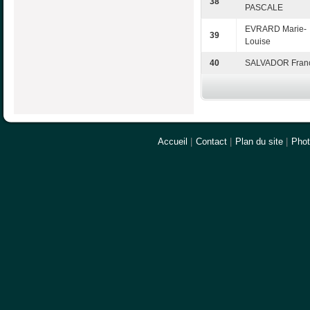
38
PASCALE
EVRARD Marie-
39
Louise
40
SALVADOR Fran
Accueil
|
Contact
|
Plan du site
|
Pho