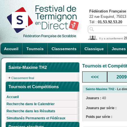
Fédération Française
22 rue Esquirol, 75013
Tél :
01.53.92.53.20
2
Il y a actuellement
Accueil
Tournois
Classements
Classique
Jeunes
Tournois et Compéti
Sainte-Maxime TH2
<<<
2009
Classement final
Tournois et Compétitions
Sainte-Maxime TH2
- Le dim
Accueil
Joueurs :
40
Recherche dans le Calendrier
Joueurs par série :
Recherche dans les Résultats
Poids par série :
Simultanés Permanents et Fédéraux
Derniers résultats