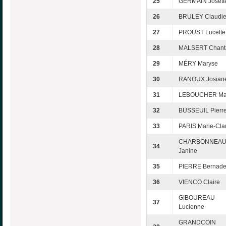
25
GERMAIN Josett
26
BRULEY Claudi
27
PROUST Lucette
28
MALSERT Chant
29
MÉRY Maryse
30
RANOUX Josian
31
LEBOUCHER Ma
32
BUSSEUIL Pierr
33
PARIS Marie-Cl
CHARBONNEA
34
Janine
35
PIERRE Bernade
36
VIENCO Claire
GIBOUREAU
37
Lucienne
GRANDCOIN