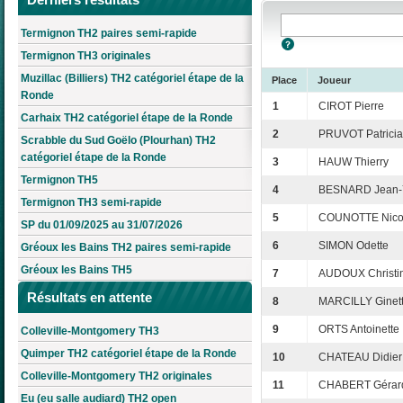
Termignon TH2 paires semi-rapide
Termignon TH3 originales
Muzillac (Billiers) TH2 catégoriel étape de la
Place
Joueur
Ronde
1
CIROT Pierre
Carhaix TH2 catégoriel étape de la Ronde
2
PRUVOT Patricia
Scrabble du Sud Goëlo (Plourhan) TH2
catégoriel étape de la Ronde
3
HAUW Thierry
Termignon TH5
4
BESNARD Jean-
Termignon TH3 semi-rapide
5
COUNOTTE Nico
SP du 01/09/2025 au 31/07/2026
6
SIMON Odette
Gréoux les Bains TH2 paires semi-rapide
Gréoux les Bains TH5
7
AUDOUX Christi
Résultats en attente
8
MARCILLY Ginet
9
ORTS Antoinette
Colleville-Montgomery TH3
Quimper TH2 catégoriel étape de la Ronde
10
CHATEAU Didier
Colleville-Montgomery TH2 originales
11
CHABERT Gérar
Eu (eu salle audiard) TH2 open