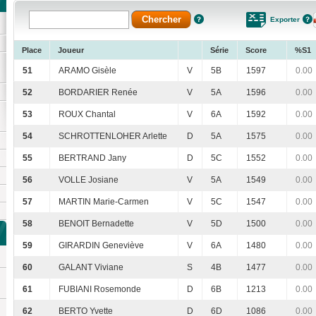
Exporter
Place
Joueur
Série
Score
%S1
51
ARAMO Gisèle
V
5B
1597
0.00
52
BORDARIER Renée
V
5A
1596
0.00
53
ROUX Chantal
V
6A
1592
0.00
54
SCHROTTENLOHER Arlette
D
5A
1575
0.00
55
BERTRAND Jany
D
5C
1552
0.00
56
VOLLE Josiane
V
5A
1549
0.00
57
MARTIN Marie-Carmen
V
5C
1547
0.00
58
BENOIT Bernadette
V
5D
1500
0.00
59
GIRARDIN Geneviève
V
6A
1480
0.00
60
GALANT Viviane
S
4B
1477
0.00
61
FUBIANI Rosemonde
D
6B
1213
0.00
62
BERTO Yvette
D
6D
1086
0.00