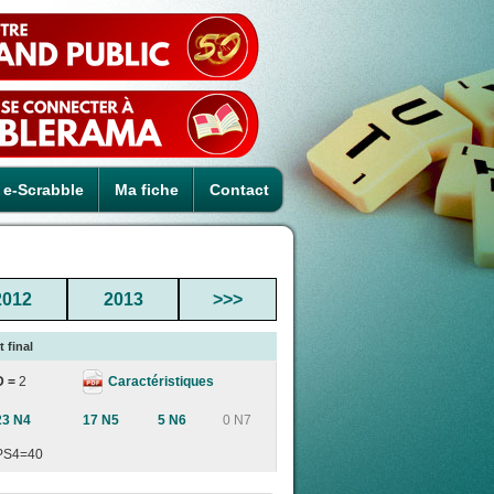
e-Scrabble
Ma fiche
Contact
2012
2013
>>>
 final
Caractéristiques
D =
2
23 N4
17 N5
5 N6
0 N7
PS4=40