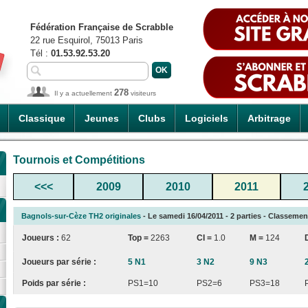
Fédération Française de Scrabble
22 rue Esquirol, 75013 Paris
Tél :
01.53.92.53.20
278
Il y a actuellement
visiteurs
Classique
Jeunes
Clubs
Logiciels
Arbitrage
Tournois et Compétitions
<<<
2009
2010
2011
Bagnols-sur-Cèze TH2 originales
- Le samedi 16/04/2011 - 2 parties - Classement
Joueurs :
62
Top =
2263
CI
=
1.0
M =
124
Joueurs par série :
5 N1
3 N2
9 N3
Poids par série :
PS1=10
PS2=6
PS3=18