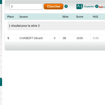
Exporter
C
Place
Joueur
Série
Score
%S1
1 résultat pour la série 3
5
CHABERT Gérard
V
3B
1630
0.00