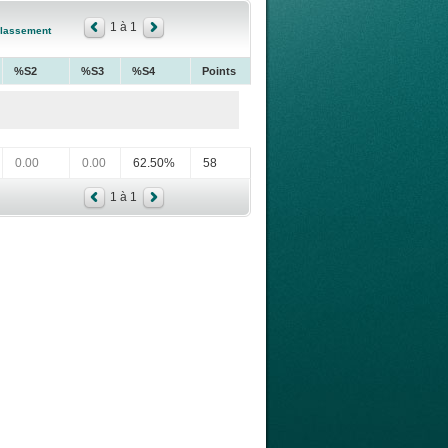
1 à 1
lassement
%S2
%S3
%S4
Points
0.00
0.00
62.50%
58
1 à 1