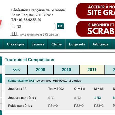
Fédération Française de Scrabble
22 rue Esquirol, 75013 Paris
Tél :
01.53.92.53.20
375
Il y a actuellement
visiteurs
Classique
Jeunes
Clubs
Logiciels
Arbitrage
Tournois et Compétitions
<<<
2009
2010
2011
Sainte-Maxime TH2
- Le vendredi 08/04/2011 - 2 parties
Joueurs :
33
Top =
1902
CI
=
1.0
M =
66
D
Joueurs par série :
0 N1
0 N2
1 N3
8
Poids par série :
PS1=0
PS2=0
PS3=2
P