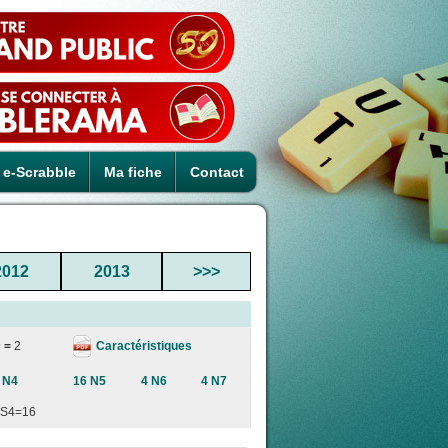
e-Scrabble
Ma fiche
Contact
2012
2013
>>>
Caractéristiques
 =
2
 N4
16 N5
4 N6
4 N7
S4=16