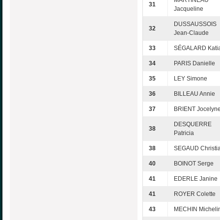
MARTINEAU
31
Jacqueline
DUSSAUSSOIS
32
Jean-Claude
33
SÉGALARD Kati
34
PARIS Danielle
35
LEY Simone
36
BILLEAU Annie
37
BRIENT Jocelyn
DESQUERRE
38
Patricia
38
SEGAUD Christi
40
BOINOT Serge
41
EDERLE Janine
41
ROYER Colette
43
MECHIN Micheli