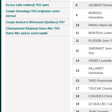
Eu (eu salle audiard) TH2 open
8
JOUBERT Denis
Coupe Onondaga TH3 originales semi-
MOREAU
9
normal
Geneviève
Coupe Imokursi (Rimouski (Québec)) TH7
10
PANAU Marie-Od
Championnat Régional Outre-Mer TH3
11
MONTEAU Lilian
Outre-Mer paires semi-rapide
11
PLISSON Jean-Y
SIMONNET Jean
11
Guy
14
VADEE Louisette
HILLAIRET
15
Geneviève
15
TARD Raymond
17
TOUCHE Claude
18
COHADES Christ
19
LE QUILLIEC Ca
20
JEAN Danielle