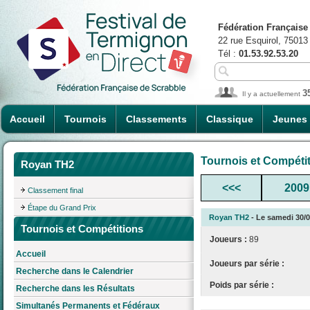
Fédération Française
22 rue Esquirol, 75013
Tél :
01.53.92.53.20
3
Il y a actuellement
Accueil
Tournois
Classements
Classique
Jeunes
Tournois et Compéti
Royan TH2
<<<
2009
Classement final
Étape du Grand Prix
Royan TH2
- Le samedi 30/04
Tournois et Compétitions
Joueurs :
89
Accueil
Joueurs par série :
Recherche dans le Calendrier
Poids par série :
Recherche dans les Résultats
Simultanés Permanents et Fédéraux