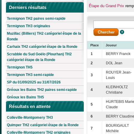
Étape du Grand Prix
rempo
Derniers résultats
Termignon TH2 paires semi-rapide
Termignon TH3 originales
Muzillac (Billiers) TH2 catégoriel étape de la
Ronde
Place
Joueur
Carhaix TH2 catégoriel étape de la Ronde
1
BERRY Franck
Scrabble du Sud Goëlo (Plourhan) TH2
catégoriel étape de la Ronde
2
DOL Jean
Termignon TH5
ROUYER Jean-
Termignon TH3 semi-rapide
3
Louis
SP du 01/09/2025 au 31/07/2026
KLEINHOLTZ
Gréoux les Bains TH2 paires semi-rapide
4
Christiane
Gréoux les Bains TH5
HURTEBIS Marie
5
Résultats en attente
Claude
6
BERRY Claudin
Colleville-Montgomery TH3
Quimper TH2 catégoriel étape de la Ronde
BOURIGAULT
7
Michèle
Colleville-Montgomery TH2 originales