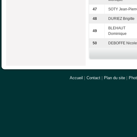
47
SOTY Jean-Pierr
48
DURIEZ Brigitte
BLEHAUT
49
Dominique
50
DEBOFFE Nicole
Accueil
|
Contact
|
Plan du site
|
Pho