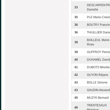
DESCARPENTR
33
Danielle
35
PLE Marie-Claire
36
BOUTRY Franci
36
THUILLIER Danie
BAILLEUL Marie
38
Rose
39
GUFFROY Pierre
40
DUHAMEL Daniè
41
DUBOTS Mireille
42
GUYON Réjane
43
BOLLE Simone
43
GAUDIN Alexand
45
MUZYK Bernard
TRENTESAUX
46
Monique