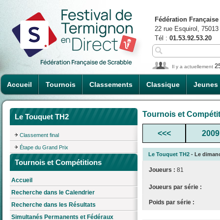
Fédération Française
22 rue Esquirol, 75013
Tél :
01.53.92.53.20
2
Il y a actuellement
Accueil
Tournois
Classements
Classique
Jeunes
Tournois et Compéti
Le Touquet TH2
<<<
2009
Classement final
Étape du Grand Prix
Le Touquet TH2
- Le dimanc
Tournois et Compétitions
Joueurs :
81
Accueil
Joueurs par série :
Recherche dans le Calendrier
Poids par série :
Recherche dans les Résultats
Simultanés Permanents et Fédéraux