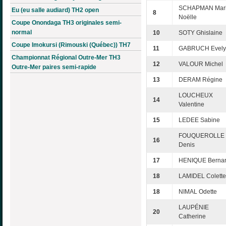
SCHAPMAN Mari
Eu (eu salle audiard) TH2 open
8
Noëlle
Coupe Onondaga TH3 originales semi-
normal
10
SOTY Ghislaine
Coupe Imokursi (Rimouski (Québec)) TH7
11
GABRUCH Evely
Championnat Régional Outre-Mer TH3
12
VALOUR Michel
Outre-Mer paires semi-rapide
13
DERAM Régine
LOUCHEUX
14
Valentine
15
LEDEE Sabine
FOUQUEROLLE
16
Denis
17
HENIQUE Berna
18
LAMIDEL Colette
18
NIMAL Odette
LAUPÉNIE
20
Catherine