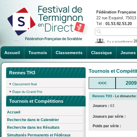
Fédération Française
22 rue Esquirol, 75013
Tél :
01.53.92.53.20
2
Il y a actuellement
Accueil
Tournois
Classements
Classique
Jeunes
Tournois et Compéti
Rennes TH3
<<<
2009
Classement final
Étape du Grand Prix
Rennes TH3
- Le dimanche 0
Tournois et Compétitions
Joueurs :
63
Accueil
Joueurs par série :
Recherche dans le Calendrier
Poids par série :
Recherche dans les Résultats
Simultanés Permanents et Fédéraux