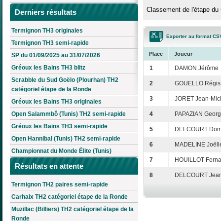
Classement de l'étape du 
Derniers résultats
Termignon TH3 originales
Exporter au format CS
Termignon TH3 semi-rapide
Place
Joueur
SP du 01/09/2025 au 31/07/2026
Gréoux les Bains TH3 blitz
1
DAMON Jérôme
Scrabble du Sud Goëlo (Plourhan) TH2
2
GOUELLO Régis
catégoriel étape de la Ronde
3
JORET Jean-Mic
Gréoux les Bains TH3 originales
Open Salammbô (Tunis) TH2 semi-rapide
4
PAPAZIAN Georg
Gréoux les Bains TH3 semi-rapide
5
DELCOURT Domi
Open Hannibal (Tunis) TH2 semi-rapide
6
MADELINE Joëll
Championnat du Monde Élite (Tunis)
7
HOUILLOT Fern
Résultats en attente
8
DELCOURT Jean
Termignon TH2 paires semi-rapide
Carhaix TH2 catégoriel étape de la Ronde
Muzillac (Billiers) TH2 catégoriel étape de la
Ronde