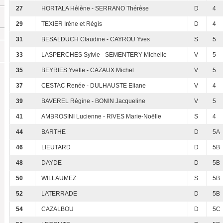
27
HORTALA Hélène - SERRANO Thérèse
D
4
29
TEXIER Irène et Régis
D
4
31
BESALDUCH Claudine - CAYROU Yves
S
5
33
LASPERCHES Sylvie - SEMENTERY Michelle
V
5
35
BEYRIES Yvette - CAZAUX Michel
V
5
37
CESTAC Renée - DULHAUSTE Eliane
V
4
39
BAVEREL Régine - BONIN Jacqueline
V
5
41
AMBROSINI Lucienne - RIVES Marie-Noëlle
S
4
44
BARTHE
D
5A
46
LIEUTARD
D
5B
48
DAYDE
D
5B
50
WILLAUMEZ
S
5B
52
LATERRADE
D
5B
54
CAZALBOU
D
5C