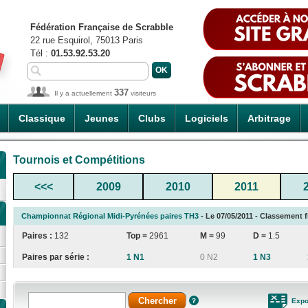
Fédération Française de Scrabble
22 rue Esquirol, 75013 Paris
Tél :
01.53.92.53.20
337
Il y a actuellement
visiteurs
Classique
Jeunes
Clubs
Logiciels
Arbitrage
Tournois et Compétitions
<<<
2009
2010
2011
Championnat Régional Midi-Pyrénées paires TH3
- Le 07/05/2011 - Classement f
Paires :
132
Top =
2961
M =
99
D =
1.5
Paires par série :
1 N1
0 N2
1 N3
Expo