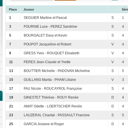
Place
Joueur
Séri
1
SEGUIER Martine et Pascal
S
1
3
FOURNIE Luce - PEREZ Sandrine
S
4
5
BOURGALET Davy et Kevin
S
4
7
POUPOT Jacqueline et Robert
V
4
9
GRESS Yves - ROUQUET Elisabeth
V
4
11
PERES Jean-Claude et Yvette
V
4
13
BOUTTIER Michelle - PADOVAN Micheline
S
5
15
GUILLANG Marita - PHAM Liliane
V
3
17
FAU Nicole - ROUCAYROL Françoise
S
4
19
GINESTET Thérèse - ROUY Renée
D
4
21
AMAT Odette - LOERTSCHER Renée
D
4
23
LAUZERAL Chantal - PASSAULT Francine
S
5
25
GARCIA Josiane et Roger
D
4