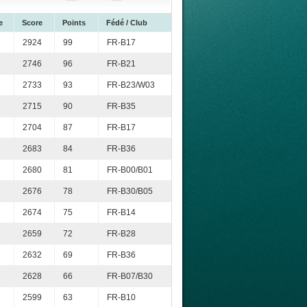
e
Score
Points
Fédé / Club
2924
99
FR-B17
2746
96
FR-B21
2733
93
FR-B23/W03
2715
90
FR-B35
2704
87
FR-B17
2683
84
FR-B36
2680
81
FR-B00/B01
2676
78
FR-B30/B05
2674
75
FR-B14
2659
72
FR-B28
2632
69
FR-B36
2628
66
FR-B07/B30
2599
63
FR-B10