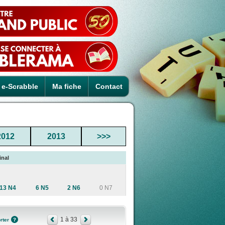
e-Scrabble
Ma fiche
Contact
2012
2013
>>>
inal
13 N4
6 N5
2 N6
0 N7
1 à 33
rter