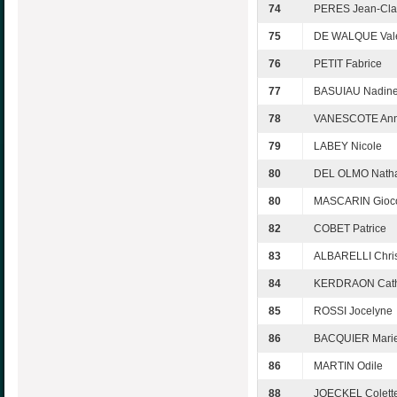
74
PERES Jean-Cl
75
DE WALQUE Vale
76
PETIT Fabrice
77
BASUIAU Nadin
78
VANESCOTE Ann
79
LABEY Nicole
80
DEL OLMO Natha
80
MASCARIN Gioc
82
COBET Patrice
83
ALBARELLI Chris
84
KERDRAON Cath
85
ROSSI Jocelyne
86
BACQUIER Marie
86
MARTIN Odile
88
JOECKEL Colett