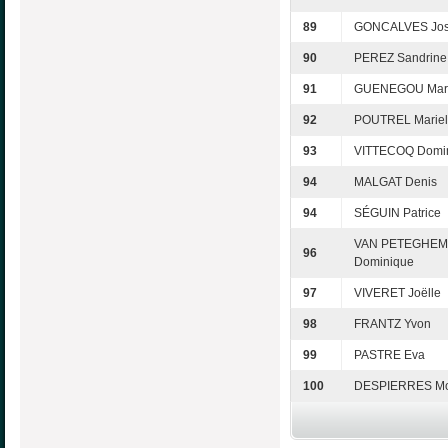
89
GONCALVES Jo
90
PEREZ Sandrine
91
GUENEGOU Mari
92
POUTREL Mariel
93
VITTECOQ Domi
94
MALGAT Denis
94
SÉGUIN Patrice
VAN PETEGHEM
96
Dominique
97
VIVERET Joëlle
98
FRANTZ Yvon
99
PASTRE Eva
100
DESPIERRES Mo