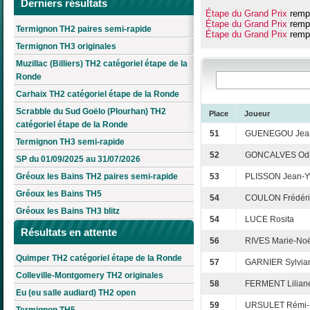
Derniers résultats
Étape du Grand Prix
rempo
Étape du Grand Prix
rempo
Termignon TH2 paires semi-rapide
Étape du Grand Prix
rempo
Termignon TH3 originales
Muzillac (Billiers) TH2 catégoriel étape de la
Ronde
Carhaix TH2 catégoriel étape de la Ronde
Scrabble du Sud Goëlo (Plourhan) TH2
Place
Joueur
catégoriel étape de la Ronde
51
GUENEGOU Jean
Termignon TH3 semi-rapide
52
GONCALVES Odi
SP du 01/09/2025 au 31/07/2026
Gréoux les Bains TH2 paires semi-rapide
53
PLISSON Jean-Y
Gréoux les Bains TH5
54
COULON Frédéri
Gréoux les Bains TH3 blitz
54
LUCE Rosita
Résultats en attente
56
RIVES Marie-Noë
Quimper TH2 catégoriel étape de la Ronde
57
GARNIER Sylvia
Colleville-Montgomery TH2 originales
58
FERMENT Lilian
Eu (eu salle audiard) TH2 open
59
URSULET Rémi-
Termignon TH5