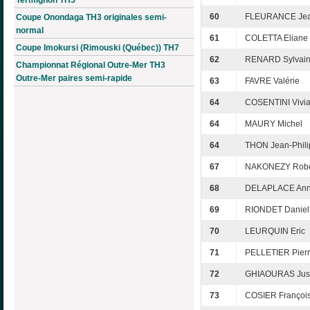
60
FLEURANCE Jea
Coupe Onondaga TH3 originales semi-
normal
61
COLETTA Eliane
Coupe Imokursi (Rimouski (Québec)) TH7
62
RENARD Sylvai
Championnat Régional Outre-Mer TH3
Outre-Mer paires semi-rapide
63
FAVRE Valérie
64
COSENTINI Vivi
64
MAURY Michel
64
THON Jean-Phil
67
NAKONEZY Robe
68
DELAPLACE Ann
69
RIONDET Daniel
70
LEURQUIN Eric
71
PELLETIER Pier
72
GHIAOURAS Just
73
COSIER Françoi