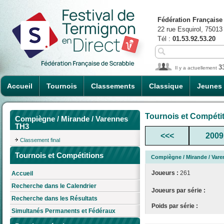
Fédération Française
22 rue Esquirol, 75013
Tél :
01.53.92.53.20
3
Il y a actuellement
Accueil
Tournois
Classements
Classique
Jeunes
Tournois et Compéti
Compiègne / Mirande / Varennes
TH3
<<<
2009
Classement final
Tournois et Compétitions
Compiègne / Mirande / Var
Joueurs :
261
Accueil
Recherche dans le Calendrier
Joueurs par série :
Recherche dans les Résultats
Poids par série :
Simultanés Permanents et Fédéraux