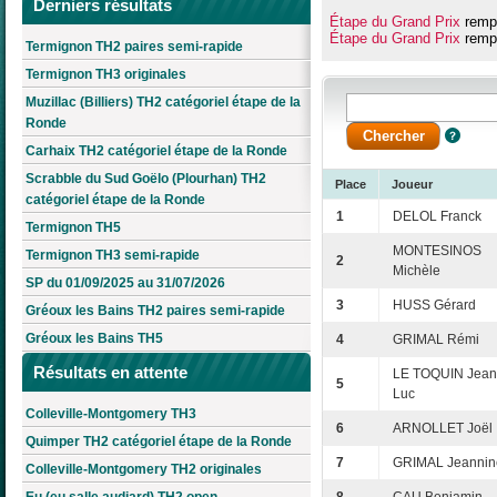
Derniers résultats
Étape du Grand Prix
rempo
Étape du Grand Prix
rempo
Termignon TH2 paires semi-rapide
Termignon TH3 originales
Muzillac (Billiers) TH2 catégoriel étape de la
Ronde
Carhaix TH2 catégoriel étape de la Ronde
Scrabble du Sud Goëlo (Plourhan) TH2
Place
Joueur
catégoriel étape de la Ronde
1
DELOL Franck
Termignon TH5
MONTESINOS
Termignon TH3 semi-rapide
2
Michèle
SP du 01/09/2025 au 31/07/2026
3
HUSS Gérard
Gréoux les Bains TH2 paires semi-rapide
Gréoux les Bains TH5
4
GRIMAL Rémi
Résultats en attente
LE TOQUIN Jean
5
Luc
Colleville-Montgomery TH3
6
ARNOLLET Joël
Quimper TH2 catégoriel étape de la Ronde
7
GRIMAL Jeannin
Colleville-Montgomery TH2 originales
Eu (eu salle audiard) TH2 open