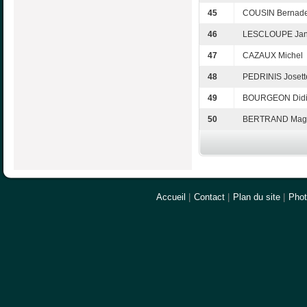
45
COUSIN Bernade
46
LESCLOUPE Jan
47
CAZAUX Michel
48
PEDRINIS Josett
49
BOURGEON Didi
50
BERTRAND Mag
Accueil
|
Contact
|
Plan du site
|
Pho