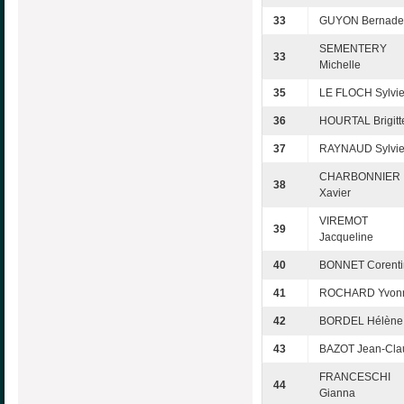
33
GUYON Bernadet
SEMENTERY
33
Michelle
35
LE FLOCH Sylvi
36
HOURTAL Brigitt
37
RAYNAUD Sylvi
CHARBONNIER
38
Xavier
VIREMOT
39
Jacqueline
40
BONNET Corenti
41
ROCHARD Yvon
42
BORDEL Hélène
43
BAZOT Jean-Cla
FRANCESCHI
44
Gianna