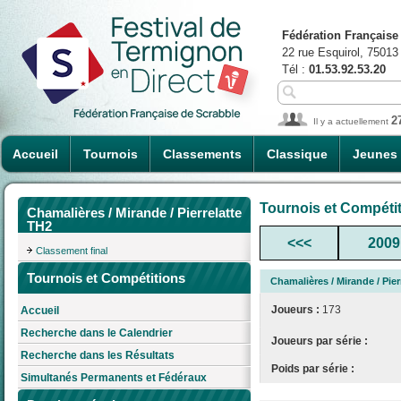
Fédération Française
22 rue Esquirol, 75013
Tél :
01.53.92.53.20
2
Il y a actuellement
Accueil
Tournois
Classements
Classique
Jeunes
Tournois et Compéti
Chamalières / Mirande / Pierrelatte
TH2
<<<
2009
Classement final
Tournois et Compétitions
Chamalières / Mirande / Pier
Joueurs :
173
Accueil
Recherche dans le Calendrier
Joueurs par série :
Recherche dans les Résultats
Poids par série :
Simultanés Permanents et Fédéraux