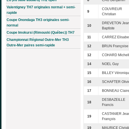
8
CAU Benjamin
Valentigney TH7 originales normal + semi-
COUVREUR
9
rapide
Christian
Coupe Onondaga TH3 originales semi-
DREVETON Jean
normal
10
Baptiste
Coupe Imokursi (Rimouski (Québec)) TH7
11
CARREZ Elisabe
Championnat Régional Outre-Mer TH3
Outre-Mer paires semi-rapide
12
BRUN Françoise
12
COHARD Michel
14
NOEL Guy
15
BILLEY Véroniq
16
SCHAFTER Olivi
17
BONNEAU Clair
DESBAZEILLE
18
Francis
CASTANIER Jea
19
François
19
MAURICE Christ