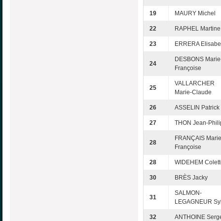
19
MAURY Michel
22
RAPHEL Martine
23
ERRERA Elisabe
DESBONS Marie
24
Françoise
VALLARCHER
25
Marie-Claude
26
ASSELIN Patrick
27
THON Jean-Phil
FRANÇAIS Marie
28
Françoise
28
WIDEHEM Colett
30
BRÈS Jacky
SALMON-
31
LEGAGNEUR Syl
32
ANTHOINE Serg