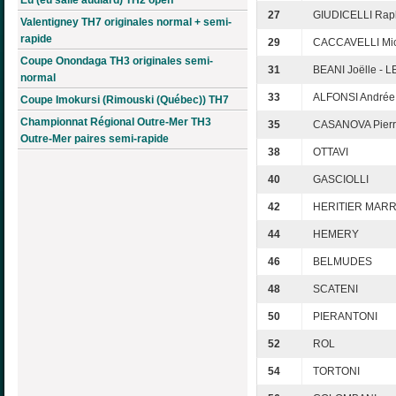
27
GIUDICELLI Raph
Valentigney TH7 originales normal + semi-
rapide
29
CACCAVELLI Mic
Coupe Onondaga TH3 originales semi-
31
BEANI Joëlle - 
normal
33
ALFONSI Andrée
Coupe Imokursi (Rimouski (Québec)) TH7
Championnat Régional Outre-Mer TH3
35
CASANOVA Pierr
Outre-Mer paires semi-rapide
38
OTTAVI
40
GASCIOLLI
42
HERITIER MARR
44
HEMERY
46
BELMUDES
48
SCATENI
50
PIERANTONI
52
ROL
54
TORTONI