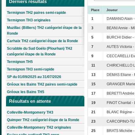
Derniers résultats
Place
Joueur
Termignon TH2 paires semi-rapide
1
DAMIANO Alain 
Termignon TH3 originales
Muzillac (Billiers) TH2 catégoriel étape de la
3
BEANI Annie - 
Ronde
5
BURCHI Didier 
Carhaix TH2 catégoriel étape de la Ronde
7
AUTES Victoria 
Scrabble du Sud Goëlo (Plourhan) TH2
catégoriel étape de la Ronde
9
CECCARELLI Eve
Termignon TH5
11
CHIRICHIELLO Lo
Termignon TH3 semi-rapide
13
DEMAS Eliane -
SP du 01/09/2025 au 31/07/2026
15
GRANGER Marie-
Gréoux les Bains TH2 paires semi-rapide
Gréoux les Bains TH5
17
BERETTI Andrée 
Résultats en attente
19
FINOT Chantal -
21
BLANC Régine -
Colleville-Montgomery TH3
Quimper TH2 catégoriel étape de la Ronde
23
CARCOPINO-TUSO
Colleville-Montgomery TH2 originales
25
BRATS Michèle -
Eu (eu salle audiard) TH2 open