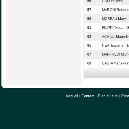
56
COLOMBANI
57
MARCHI Roberte 
59
MOREAU Marylin
61
FILIPPI Yvette -
63
ACHILLI Marie-D
65
NERI Isabelle - 
67
MANFREDI Michè
69
CASTA Marie-Ra
Accueil
|
Contact
|
Plan du site
|
Pho