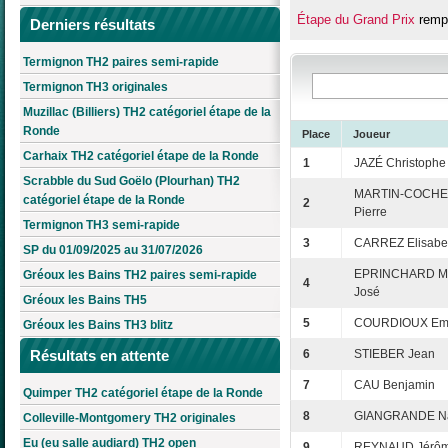
Étape du Grand Prix
rempo
Derniers résultats
Termignon TH2 paires semi-rapide
Termignon TH3 originales
Muzillac (Billiers) TH2 catégoriel étape de la
Ronde
Place
Joueur
Carhaix TH2 catégoriel étape de la Ronde
1
JAZÉ Christophe
Scrabble du Sud Goëlo (Plourhan) TH2
MARTIN-COCH
catégoriel étape de la Ronde
2
Pierre
Termignon TH3 semi-rapide
3
CARREZ Elisabe
SP du 01/09/2025 au 31/07/2026
EPRINCHARD Ma
Gréoux les Bains TH2 paires semi-rapide
4
José
Gréoux les Bains TH5
5
COURDIOUX Em
Gréoux les Bains TH3 blitz
Résultats en attente
6
STIEBER Jean
7
CAU Benjamin
Quimper TH2 catégoriel étape de la Ronde
8
GIANGRANDE N
Colleville-Montgomery TH2 originales
Eu (eu salle audiard) TH2 open
9
REYNAUD Jérô