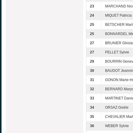
23
MARCHAND Nic
24
MIQUET Patricia
25
BETSCHER Marl
25
BONNARDEL Mire
27
BRUNIER Ghisla
27
PELLET Sylvie
29
BOURRIN Genev
30
BAUDOT Jeanni
31
GONON Marie-H
32
BERNARD Mary
33
MARTINET Danie
34
ORSAZ Gisèle
35
CHEVALIER Mart
36
WEBER Sylvie