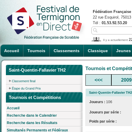
Fédération Française
22 rue Esquirol, 75013
Tél :
01.53.92.53.20
2
Il y a actuellement
Accueil
Tournois
Classements
Classique
Jeunes
Tournois et Compéti
Saint-Quentin-Fallavier TH2
<<<
2009
Classement final
Étape du Grand Prix
Saint-Quentin-Fallavier TH2
Tournois et Compétitions
Joueurs :
106
Accueil
Joueurs par série :
Recherche dans le Calendrier
Poids par série :
Recherche dans les Résultats
Simultanés Permanents et Fédéraux