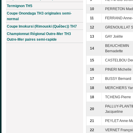
Termignon TH5
10
PERRETON Made
Coupe Onondaga TH3 originales semi-
11
FERRAND Anne-
normal
Coupe Imokursi (Rimouski (Québec)) TH7
12
GRENOUILLAT S
Championnat Régional Outre-Mer TH3
13
GAY Joëlle
Outre-Mer paires semi-rapide
BEAUCHEMIN
14
Bernadette
15
CASTELBOU Den
16
PINERI Michelle
17
BUSSY Bernard
18
MERCHIERS Yan
18
TCHENG Pierre
PALLUY-PLANTI
20
Jacqueline
21
PEYLET Anne-Ma
22
VERNET Françoi