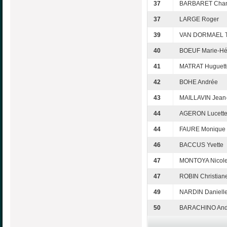
37
BARBARET Chan
37
LARGE Roger
39
VAN DORMAEL T
40
BOEUF Marie-Hé
41
MATRAT Huguett
42
BOHE Andrée
43
MAILLAVIN Jean
44
AGERON Lucett
44
FAURE Monique
46
BACCUS Yvette
47
MONTOYA Nicol
47
ROBIN Christian
49
NARDIN Daniell
50
BARACHINO And