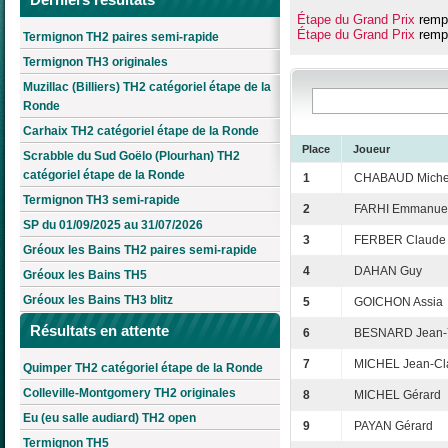
Étape du Grand Prix
rempo
Étape du Grand Prix
rempo
Termignon TH2 paires semi-rapide
Termignon TH3 originales
Muzillac (Billiers) TH2 catégoriel étape de la
Ronde
Carhaix TH2 catégoriel étape de la Ronde
Place
Joueur
Scrabble du Sud Goëlo (Plourhan) TH2
catégoriel étape de la Ronde
1
CHABAUD Miche
Termignon TH3 semi-rapide
2
FARHI Emmanue
SP du 01/09/2025 au 31/07/2026
3
FERBER Claude
Gréoux les Bains TH2 paires semi-rapide
4
DAHAN Guy
Gréoux les Bains TH5
Gréoux les Bains TH3 blitz
5
GOICHON Assia
Résultats en attente
6
BESNARD Jean-
7
MICHEL Jean-Cl
Quimper TH2 catégoriel étape de la Ronde
Colleville-Montgomery TH2 originales
8
MICHEL Gérard
Eu (eu salle audiard) TH2 open
9
PAYAN Gérard
Termignon TH5