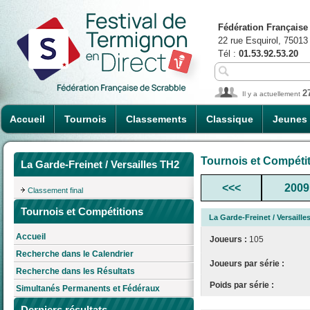
Fédération Française
22 rue Esquirol, 75013
Tél :
01.53.92.53.20
2
Il y a actuellement
Accueil
Tournois
Classements
Classique
Jeunes
Tournois et Compéti
La Garde-Freinet / Versailles TH2
<<<
2009
Classement final
Tournois et Compétitions
La Garde-Freinet / Versaille
Accueil
Joueurs :
105
Recherche dans le Calendrier
Joueurs par série :
Recherche dans les Résultats
Poids par série :
Simultanés Permanents et Fédéraux
Derniers résultats