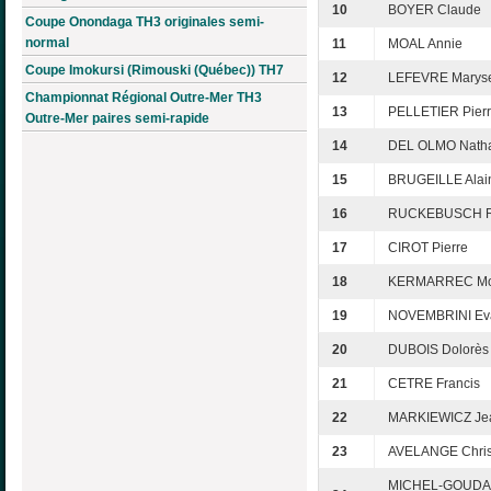
10
BOYER Claude
Coupe Onondaga TH3 originales semi-
normal
11
MOAL Annie
Coupe Imokursi (Rimouski (Québec)) TH7
12
LEFEVRE Marys
Championnat Régional Outre-Mer TH3
13
PELLETIER Pier
Outre-Mer paires semi-rapide
14
DEL OLMO Natha
15
BRUGEILLE Alai
16
RUCKEBUSCH 
17
CIROT Pierre
18
KERMARREC Mo
19
NOVEMBRINI Ev
20
DUBOIS Dolorès
21
CETRE Francis
22
MARKIEWICZ Je
23
AVELANGE Chris
MICHEL-GOUD