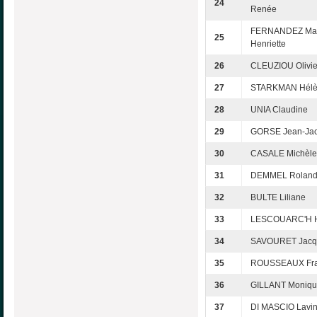
24
Renée
FERNANDEZ Mar
25
Henriette
26
CLEUZIOU Olivie
27
STARKMAN Hél
28
UNIA Claudine
29
GORSE Jean-Ja
30
CASALE Michèle
31
DEMMEL Rolan
32
BULTE Liliane
33
LESCOUARC'H H
34
SAVOURET Jacq
35
ROUSSEAUX Fra
36
GILLANT Moniq
37
DI MASCIO Lavin