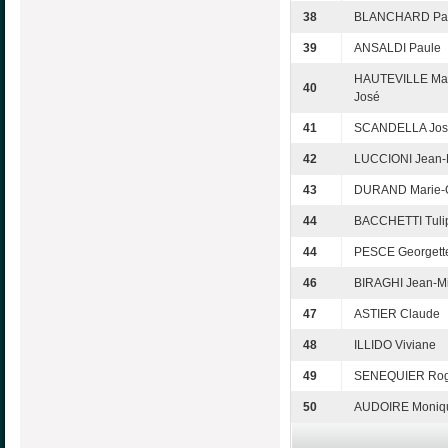
38
BLANCHARD Patr
39
ANSALDI Paule
HAUTEVILLE Mar
40
José
41
SCANDELLA Jos
42
LUCCIONI Jean-
43
DURAND Marie-O
44
BACCHETTI Tuli
44
PESCE Georgett
46
BIRAGHI Jean-Mi
47
ASTIER Claude
48
ILLIDO Viviane
49
SENEQUIER Rog
50
AUDOIRE Moniq