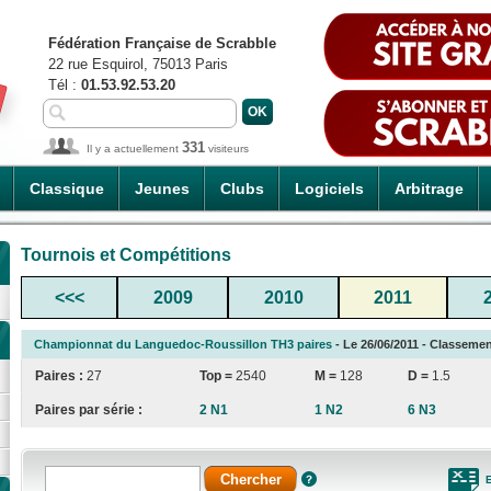
Fédération Française de Scrabble
22 rue Esquirol, 75013 Paris
Tél :
01.53.92.53.20
331
Il y a actuellement
visiteurs
Classique
Jeunes
Clubs
Logiciels
Arbitrage
Tournois et Compétitions
<<<
2009
2010
2011
Championnat du Languedoc-Roussillon TH3 paires
- Le 26/06/2011 - Classemen
Paires :
27
Top =
2540
M =
128
D =
1.5
Paires par série :
2 N1
1 N2
6 N3