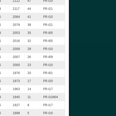
4
2122
47
FR-I20
4
2117
44
FR-I21
5
2084
41
FR-I10
5
2079
38
FR-I21
4
2053
35
FR-I05
5
2016
32
FR-I05
5
2009
29
FR-I10
5
2007
26
FR-I09
5
2000
23
FR-I10
5
1976
20
FR-I01
5
1973
17
FR-I20
5
1963
14
FR-I17
4
1945
11
FR-I10/I04
5
1927
8
FR-I17
6
1898
5
FR-I10