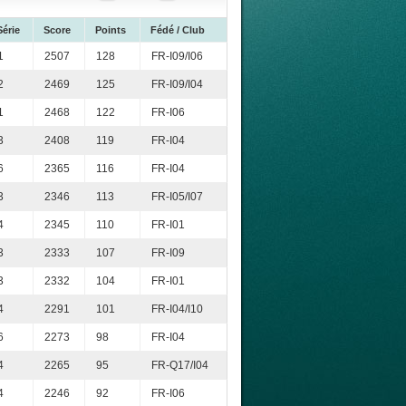
Série
Score
Points
Fédé / Club
1
2507
128
FR-I09/I06
2
2469
125
FR-I09/I04
1
2468
122
FR-I06
3
2408
119
FR-I04
6
2365
116
FR-I04
3
2346
113
FR-I05/I07
4
2345
110
FR-I01
3
2333
107
FR-I09
3
2332
104
FR-I01
4
2291
101
FR-I04/I10
6
2273
98
FR-I04
4
2265
95
FR-Q17/I04
4
2246
92
FR-I06