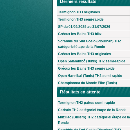
Derniers résultats
Termignon TH3 originales
Termignon TH3 semi-rapide
SP du 01/09/2025 au 31/07/2026
Gréoux les Bains TH3 blitz
Scrabble du Sud Goëlo (Plourhan) TH2
catégoriel étape de la Ronde
Gréoux les Bains TH3 originales
Open Salammbô (Tunis) TH2 semi-rapide
Gréoux les Bains TH3 semi-rapide
Open Hannibal (Tunis) TH2 semi-rapide
Championnat du Monde Élite (Tunis)
Résultats en attente
Termignon TH2 paires semi-rapide
Carhaix TH2 catégoriel étape de la Ronde
Muzillac (Billiers) TH2 catégoriel étape de la
Ronde
Scrabble du Sud Goëlo (Plourhan) TH2