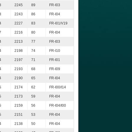
3
2245
89
FR-I03
3
2243
86
FR-I04
4
2227
83
FR-I01/V19
7
2216
80
FR-I04
4
2213
77
FR-I03
4
2198
74
FR-I10
4
2197
71
FR-I01
4
2193
68
FR-I09
4
2190
65
FR-I04
5
2174
62
FR-I00/I14
5
2173
59
FR-I04
5
2159
56
FR-I04/I00
5
2151
53
FR-I04
4
2138
50
FR-I04