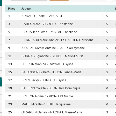
Place
Joueur
1
ARNAUD Elodie - PASCAL J
S
3
CABES Marc - VIGROUX Christophe
S
5
COSTA Jean-Yves - PASCAL Christiane
S
7
CERNEAUX Marie-Annick - ESCALLIER Christiane
S
9
AKAKPO Komivi Antoine - SALL Souleymane
S
11
BORRAS Eglantine - GEUBEL Marie-Louise
V
13
LEBRUN Wahiba - RAYNAUD Sylvie
S
15
SALANSON Gilbert - TOUGNE Anne-Marie
S
17
BRES Jacky - HUMBERT Sylvia
S
19
BALERIN Colette - DERRUAU Dominique
V
21
BRETON Romain - VIGROUX Nicole
S
23
MAHE Mireille - SELKE Jacqueline
V
25
GIRARDIN Genevi - RACHAIL Marie-Pierre
S