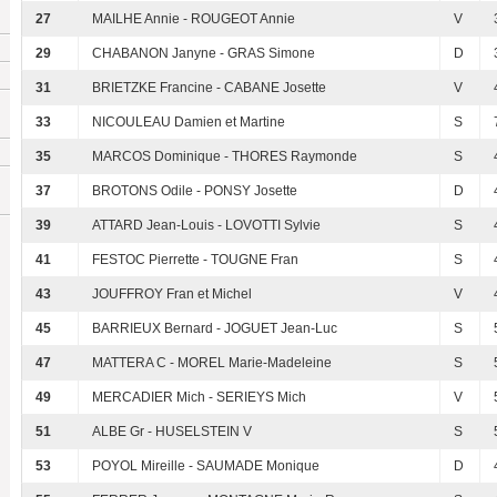
27
MAILHE Annie - ROUGEOT Annie
V
29
CHABANON Janyne - GRAS Simone
D
31
BRIETZKE Francine - CABANE Josette
V
33
NICOULEAU Damien et Martine
S
35
MARCOS Dominique - THORES Raymonde
S
37
BROTONS Odile - PONSY Josette
D
39
ATTARD Jean-Louis - LOVOTTI Sylvie
S
41
FESTOC Pierrette - TOUGNE Fran
S
43
JOUFFROY Fran et Michel
V
45
BARRIEUX Bernard - JOGUET Jean-Luc
S
47
MATTERA C - MOREL Marie-Madeleine
S
49
MERCADIER Mich - SERIEYS Mich
V
51
ALBE Gr - HUSELSTEIN V
S
53
POYOL Mireille - SAUMADE Monique
D