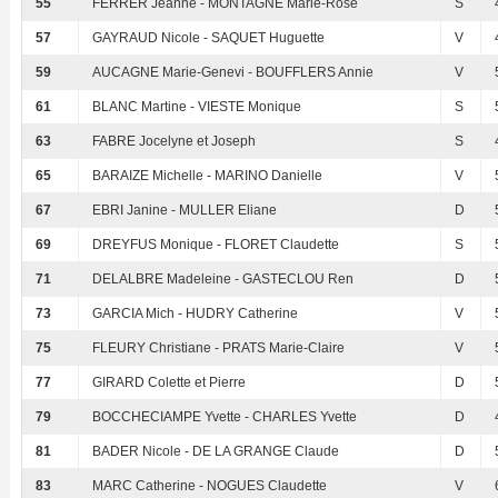
55
FERRER Jeanne - MONTAGNE Marie-Rose
S
57
GAYRAUD Nicole - SAQUET Huguette
V
59
AUCAGNE Marie-Genevi - BOUFFLERS Annie
V
61
BLANC Martine - VIESTE Monique
S
63
FABRE Jocelyne et Joseph
S
65
BARAIZE Michelle - MARINO Danielle
V
67
EBRI Janine - MULLER Eliane
D
69
DREYFUS Monique - FLORET Claudette
S
71
DELALBRE Madeleine - GASTECLOU Ren
D
73
GARCIA Mich - HUDRY Catherine
V
75
FLEURY Christiane - PRATS Marie-Claire
V
77
GIRARD Colette et Pierre
D
79
BOCCHECIAMPE Yvette - CHARLES Yvette
D
81
BADER Nicole - DE LA GRANGE Claude
D
83
MARC Catherine - NOGUES Claudette
V