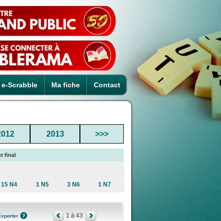
e-Scrabble
Ma fiche
Contact
2012
2013
>>>
t final
15 N4
1 N5
3 N6
1 N7
1 à 43
Exporter