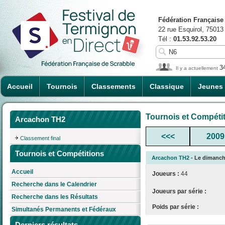
Fédération Française
22 rue Esquirol, 75013
Tél :
01.53.92.53.20
3
Il y a actuellement
Accueil
Tournois
Classements
Classique
Jeunes
Tournois et Compéti
Arcachon TH2
<<<
2009
Classement final
Tournois et Compétitions
Arcachon TH2
- Le dimanche
Accueil
Joueurs :
44
Recherche dans le Calendrier
Joueurs par série :
Recherche dans les Résultats
Poids par série :
Simultanés Permanents et Fédéraux
Derniers résultats