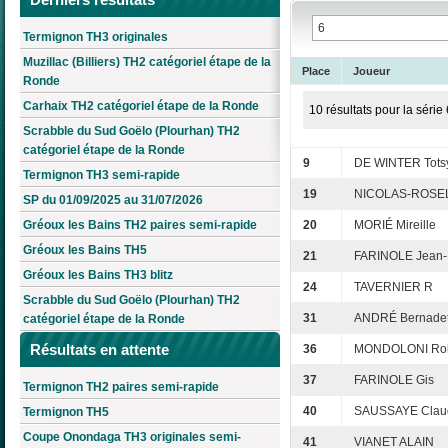
Termignon TH3 originales
Muzillac (Billiers) TH2 catégoriel étape de la
Place
Joueur
Ronde
Carhaix TH2 catégoriel étape de la Ronde
10 résultats pour la série 
Scrabble du Sud Goëlo (Plourhan) TH2
catégoriel étape de la Ronde
9
DE WINTER Tots
Termignon TH3 semi-rapide
19
NICOLAS-ROSEL
SP du 01/09/2025 au 31/07/2026
Gréoux les Bains TH2 paires semi-rapide
20
MORIÉ Mireille
Gréoux les Bains TH5
21
FARINOLE Jean-
Gréoux les Bains TH3 blitz
24
TAVERNIER R
Scrabble du Sud Goëlo (Plourhan) TH2
31
ANDRÉ Bernadet
catégoriel étape de la Ronde
Résultats en attente
36
MONDOLONI Ro
37
FARINOLE Gis
Termignon TH2 paires semi-rapide
40
SAUSSAYE Clau
Termignon TH5
Coupe Onondaga TH3 originales semi-
41
VIANET ALAIN