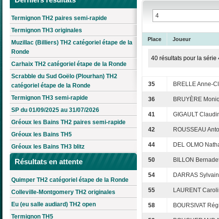
Termignon TH2 paires semi-rapide
Termignon TH3 originales
Place
Joueur
Muzillac (Billiers) TH2 catégoriel étape de la
Ronde
40 résultats pour la série 
Carhaix TH2 catégoriel étape de la Ronde
Scrabble du Sud Goëlo (Plourhan) TH2
35
BRELLE Anne-Cl
catégoriel étape de la Ronde
Termignon TH3 semi-rapide
36
BRUYÈRE Moni
SP du 01/09/2025 au 31/07/2026
41
GIGAULT Claudi
Gréoux les Bains TH2 paires semi-rapide
42
ROUSSEAU Anto
Gréoux les Bains TH5
44
DEL OLMO Natha
Gréoux les Bains TH3 blitz
50
BILLON Bernadet
Résultats en attente
54
DARRAS Sylvai
Quimper TH2 catégoriel étape de la Ronde
55
LAURENT Caroli
Colleville-Montgomery TH2 originales
Eu (eu salle audiard) TH2 open
58
BOURSIVAT Rég
Termignon TH5