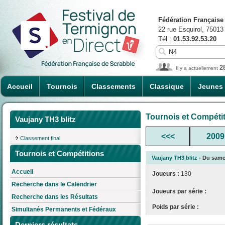
Fédération Française
22 rue Esquirol, 75013
Tél :
01.53.92.53.20
2
Il y a actuellement
Accueil
Tournois
Classements
Classique
Jeunes
Tournois et Compéti
Vaujany TH3 blitz
<<<
2009
Classement final
Tournois et Compétitions
Vaujany TH3 blitz
- Du samed
Accueil
Joueurs :
130
Recherche dans le Calendrier
Joueurs par série :
Recherche dans les Résultats
Poids par série :
Simultanés Permanents et Fédéraux
Derniers résultats