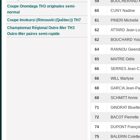
59
BOUCHERAND M
Coupe Onondaga TH3 originales semi-
60
CUNY Nadine
normal
Coupe Imokursi (Rimouski (Québec)) TH7
61
PINERI Michelle
Championnat Régional Outre-Mer TH3
62
ATTARD Jean-Lo
Outre-Mer paires semi-rapide
62
BOUCHARD Yol
64
RANNOU Gwend
65
MAITRE Odile
66
SERRES Jean-C
66
WILL Marlyse
68
GARCIA Jean-Pa
68
SCHMITT Annie
71
GINDRAT Bluette
72
BACOT Pierrette
74
DUPONT Franço
75
BALERIN Colette