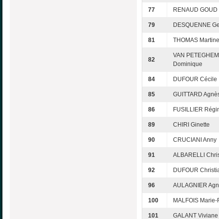
77
RENAUD GOUD 
79
DESQUENNE Ge
81
THOMAS Martin
VAN PETEGHEM
82
Dominique
84
DUFOUR Cécile
85
GUITTARD Agnè
86
FUSILLIER Régi
89
CHIRI Ginette
90
CRUCIANI Anny
91
ALBARELLI Chris
92
DUFOUR Christi
96
AULAGNIER Agn
100
MALFOIS Marie-
101
GALANT Viviane