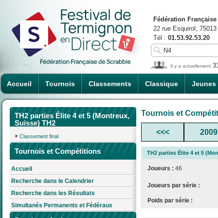
Fédération Française
22 rue Esquirol, 75013
Tél :
01.53.92.53.20
3
Il y a actuellement
Accueil
Tournois
Classements
Classique
Jeunes
Tournois et Compéti
TH2 parties Élite 4 et 5 (Montreux,
Suisse) TH2
<<<
2009
Classement final
Tournois et Compétitions
TH2 parties Élite 4 et 5 (Mo
Joueurs :
46
Accueil
Recherche dans le Calendrier
Joueurs par série :
Recherche dans les Résultats
Poids par série :
Simultanés Permanents et Fédéraux