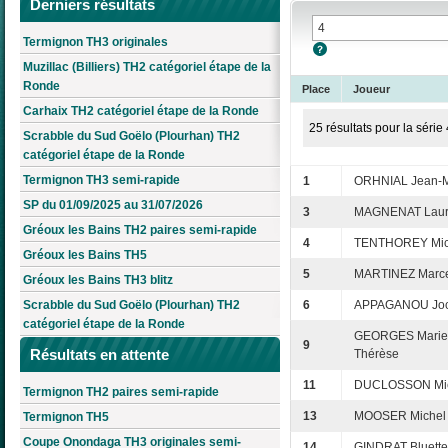
Derniers résultats
Termignon TH3 originales
Muzillac (Billiers) TH2 catégoriel étape de la
Ronde
Place
Joueur
Carhaix TH2 catégoriel étape de la Ronde
25 résultats pour la série 
Scrabble du Sud Goëlo (Plourhan) TH2
catégoriel étape de la Ronde
Termignon TH3 semi-rapide
1
ORHNIAL Jean-
SP du 01/09/2025 au 31/07/2026
3
MAGNENAT Laur
Gréoux les Bains TH2 paires semi-rapide
4
TENTHOREY Mic
Gréoux les Bains TH5
5
MARTINEZ Marc
Gréoux les Bains TH3 blitz
Scrabble du Sud Goëlo (Plourhan) TH2
6
APPAGANOU Joc
catégoriel étape de la Ronde
GEORGES Marie
9
Résultats en attente
Thérèse
11
DUCLOSSON Mi
Termignon TH2 paires semi-rapide
13
MOOSER Michel
Termignon TH5
Coupe Onondaga TH3 originales semi-
14
GINDRAT Bluette