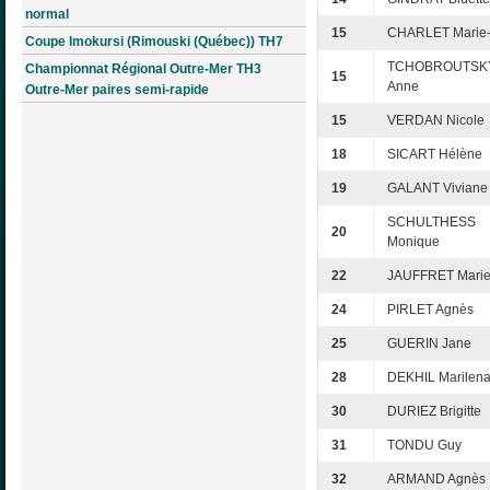
normal
15
CHARLET Marie-
Coupe Imokursi (Rimouski (Québec)) TH7
TCHOBROUTSK
Championnat Régional Outre-Mer TH3
15
Anne
Outre-Mer paires semi-rapide
15
VERDAN Nicole
18
SICART Hélène
19
GALANT Viviane
SCHULTHESS
20
Monique
22
JAUFFRET Marie
24
PIRLET Agnès
25
GUERIN Jane
28
DEKHIL Marilen
30
DURIEZ Brigitte
31
TONDU Guy
32
ARMAND Agnès