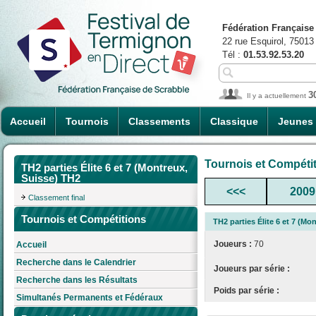
Fédération Française
22 rue Esquirol, 75013
Tél :
01.53.92.53.20
3
Il y a actuellement
Accueil
Tournois
Classements
Classique
Jeunes
Tournois et Compéti
TH2 parties Élite 6 et 7 (Montreux,
Suisse) TH2
<<<
2009
Classement final
Tournois et Compétitions
TH2 parties Élite 6 et 7 (Mo
Joueurs :
70
Accueil
Recherche dans le Calendrier
Joueurs par série :
Recherche dans les Résultats
Poids par série :
Simultanés Permanents et Fédéraux