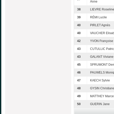
Anne
38
LIEVRE Roselin
39
RÉMI Lucile
40
PIRLET Agnès
40
VAUCHER Elisab
42
YVON Françoise
43
CUTULLIC Patric
43
GALANT Viviane
45
SPRUMONT Den
46
PAUWELS Moni
47
KAECH Sylvie
48
GYSIN Christian
49
MATTHEY Marce
50
GUERIN Jane