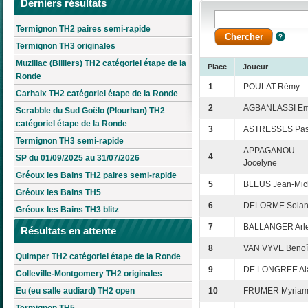
Derniers résultats
Termignon TH2 paires semi-rapide
Termignon TH3 originales
Muzillac (Billiers) TH2 catégoriel étape de la
Place
Joueur
Ronde
1
POULAT Rémy
Carhaix TH2 catégoriel étape de la Ronde
2
AGBANLASSI Em
Scrabble du Sud Goëlo (Plourhan) TH2
catégoriel étape de la Ronde
3
ASTRESSES Pas
Termignon TH3 semi-rapide
APPAGANOU
4
SP du 01/09/2025 au 31/07/2026
Jocelyne
Gréoux les Bains TH2 paires semi-rapide
5
BLEUS Jean-Mic
Gréoux les Bains TH5
6
DELORME Sola
Gréoux les Bains TH3 blitz
7
BALLANGER Arle
Résultats en attente
8
VAN VYVE Benoî
Quimper TH2 catégoriel étape de la Ronde
9
DE LONGREE Al
Colleville-Montgomery TH2 originales
Eu (eu salle audiard) TH2 open
10
FRUMER Myria
Termignon TH5