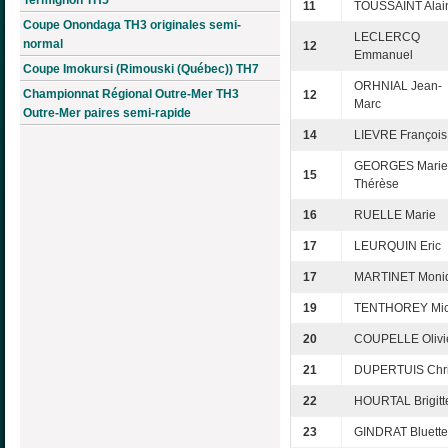
11
TOUSSAINT Alai
Coupe Onondaga TH3 originales semi-
LECLERCQ
normal
12
Emmanuel
Coupe Imokursi (Rimouski (Québec)) TH7
ORHNIAL Jean-
Championnat Régional Outre-Mer TH3
12
Marc
Outre-Mer paires semi-rapide
14
LIEVRE François
GEORGES Marie
15
Thérèse
16
RUELLE Marie
17
LEURQUIN Eric
17
MARTINET Moni
19
TENTHOREY Mic
20
COUPELLE Olivi
21
DUPERTUIS Chri
22
HOURTAL Brigitt
23
GINDRAT Bluette