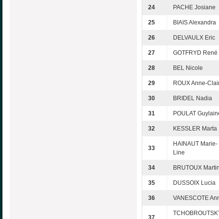
24
PACHE Josiane
25
BIAIS Alexandra
26
DELVAULX Eric
27
GOTFRYD René
28
BEL Nicole
29
ROUX Anne-Clai
30
BRIDEL Nadia
31
POULAT Guylain
32
KESSLER Marta
HAINAUT Marie-
33
Line
34
BRUTOUX Marti
35
DUSSOIX Lucia
36
VANESCOTE Ann
TCHOBROUTSK
37