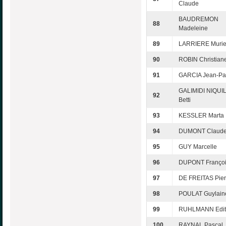
Claude
BAUDREMON
88
Madeleine
89
LARRIERE Murie
90
ROBIN Christian
91
GARCIA Jean-Pa
GALIMIDI NIQUI
92
Betti
93
KESSLER Marta
94
DUMONT Claud
95
GUY Marcelle
96
DUPONT Franço
97
DE FREITAS Pier
98
POULAT Guylain
99
RUHLMANN Edit
100
RAYNAL Pascal