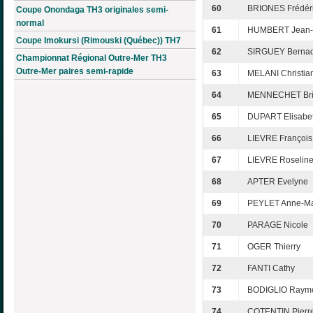
60
BRIONES Frédér
Coupe Onondaga TH3 originales semi-
normal
61
HUMBERT Jean-
Coupe Imokursi (Rimouski (Québec)) TH7
62
SIRGUEY Bernad
Championnat Régional Outre-Mer TH3
Outre-Mer paires semi-rapide
63
MELANI Christia
64
MENNECHET Brig
65
DUPART Elisabe
66
LIEVRE François
67
LIEVRE Roselin
68
APTER Evelyne
69
PEYLET Anne-Ma
70
PARAGE Nicole
71
OGER Thierry
72
FANTI Cathy
73
BODIGLIO Raym
74
COTENTIN Pierr