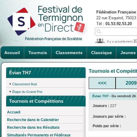
Fédération Française
22 rue Esquirol, 75013
Tél :
01.53.92.53.20
2
Il y a actuellement
Accueil
Tournois
Classements
Classique
Jeunes
Tournois et Compéti
Évian TH7
<<<
2009
Classement final
Étape du Grand Prix
Évian TH7
- Du vendredi 26 
Tournois et Compétitions
Joueurs :
227
Accueil
Joueurs par série :
Recherche dans le Calendrier
Poids par série :
Recherche dans les Résultats
Simultanés Permanents et Fédéraux