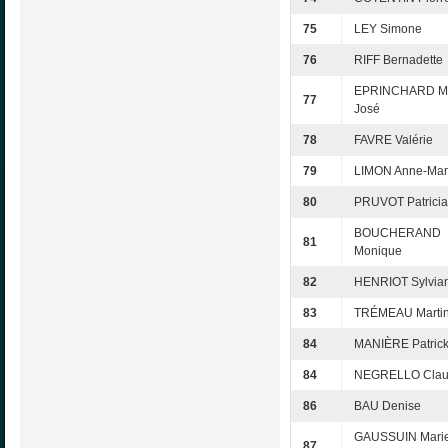
75
LEY Simone
76
RIFF Bernadette
EPRINCHARD Ma
77
José
78
FAVRE Valérie
79
LIMON Anne-Mar
80
PRUVOT Patricia
BOUCHERAND
81
Monique
82
HENRIOT Sylvia
83
TRÉMEAU Marti
84
MANIÈRE Patric
84
NEGRELLO Clau
86
BAU Denise
GAUSSUIN Mari
87