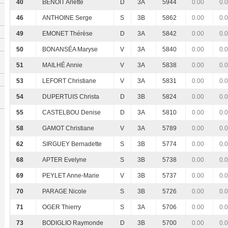
40
BENOIT Arlette
D
3A
5944
0.00
0.
46
ANTHOINE Serge
S
3B
5862
0.00
0.
49
EMONET Thérèse
D
3A
5842
0.00
0.
50
BONANSÉA Maryse
V
3A
5840
0.00
0.
51
MAILHÉ Annie
V
3A
5838
0.00
0.
53
LEFORT Christiane
V
3A
5831
0.00
0.
54
DUPERTUIS Christa
D
3B
5824
0.00
0.
55
CASTELBOU Denise
D
3A
5810
0.00
0.
58
GAMOT Christiane
V
3A
5789
0.00
0.
62
SIRGUEY Bernadette
S
3B
5774
0.00
0.
68
APTER Evelyne
S
3B
5738
0.00
0.
69
PEYLET Anne-Marie
V
3B
5737
0.00
0.
70
PARAGE Nicole
S
3B
5726
0.00
0.
71
OGER Thierry
S
3A
5706
0.00
0.
73
BODIGLIO Raymonde
D
3B
5700
0.00
0.