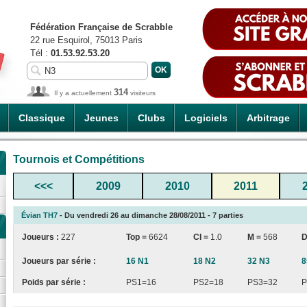
Fédération Française de Scrabble
22 rue Esquirol, 75013 Paris
Tél :
01.53.92.53.20
314
Il y a actuellement
visiteurs
Classique
Jeunes
Clubs
Logiciels
Arbitrage
Tournois et Compétitions
<<<
2009
2010
2011
Évian TH7
- Du vendredi 26 au dimanche 28/08/2011 - 7 parties
Joueurs :
227
Top =
6624
CI
=
1.0
M =
568
D
Joueurs par série :
16 N1
18 N2
32 N3
8
Poids par série :
PS1=16
PS2=18
PS3=32
P