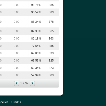
00
0.00
91.76%
385
00
0.00
90.59%
383
00
0.00
88.24%
378
00
0.00
82.35%
365
00
0.00
81.18%
363
00
0.00
77.65%
355
00
0.00
67.06%
333
00
0.00
63.53%
325
00
0.00
62.35%
323
00
0.00
52.94%
303
1 à 32
nelles
|
Crédits