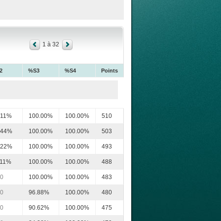
1 à 32
2
%S3
%S4
Points
.11%
100.00%
100.00%
510
.44%
100.00%
100.00%
503
.22%
100.00%
100.00%
493
.11%
100.00%
100.00%
488
00
100.00%
100.00%
483
00
96.88%
100.00%
480
00
90.62%
100.00%
475