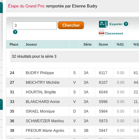
Étape du Grand Prix
remportée par Etienne Budry
Exporter
Classement
Place
Joueur
Série
Score
%S1
%S
32 résultats pour la série 3
24
BUDRY Philippe
S
3A
6117
0.00
61
27
MEICHTRY Michèle
V
3A
6107
0.00
44
31
HOURTAL Brigitte
S
3A
6049
0.00
22
33
BLANCHARD Annie
V
3A
5996
0.00
11
35
ISRAEL Monique
D
3A
5984
0.00
0.
36
SCHWEITZER Marilou
V
3A
5973
0.00
0.
38
FREOUR Marie-Agnès
S
3B
5947
0.00
0.