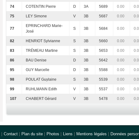
74
COTENTIN Pierre
D
3A
5689
0.00
0.
75
LEY Simone
V
3B
5687
0.00
0.
EPRINCHARD Marie-
77
S
3B
5684
0.00
0.
José
82
HENRIOT Sylvianne
S
3B
5660
0.00
0.
83
TRÉMEAU Martine
S
3B
5653
0.00
0.
86
BAU Denise
D
3B
5642
0.00
0.
95
GUY Marcelle
D
3B
5588
0.00
0.
98
POULAT Guylaine
S
3B
5539
0.00
0.
99
RUHLMANN Edith
V
3B
5537
0.00
0.
107
CHABERT Gérard
V
3B
5478
0.00
0.
|
Contact
|
Plan du site
|
Photos
|
Liens
|
Mentions légales
|
Données person