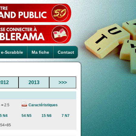
e-Scrabble
Ma fiche
Contact
2012
2013
>>>
Caractéristiques
 =
2.5
5 N4
54 N5
15 N6
7 N7
S4=85