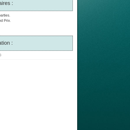
ires :
arties.
d Prix.
tion :
é