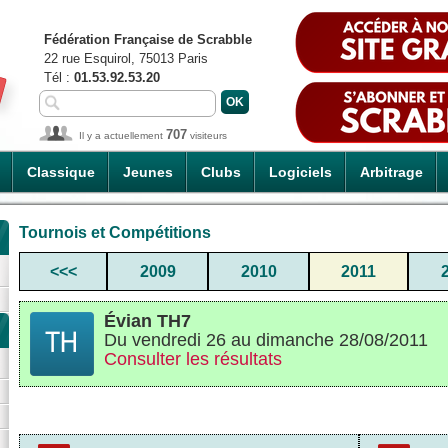
Fédération Française de Scrabble
22 rue Esquirol, 75013 Paris
Tél :
01.53.92.53.20
707
Il y a actuellement
visiteurs
Classique
Jeunes
Clubs
Logiciels
Arbitrage
Tournois et Compétitions
<<<
2009
2010
2011
Évian TH7
Du vendredi 26 au dimanche 28/08/2011
Consulter les résultats