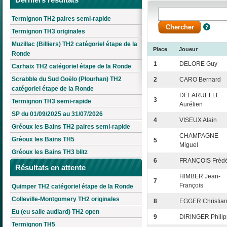
Termignon TH2 paires semi-rapide
Termignon TH3 originales
Muzillac (Billiers) TH2 catégoriel étape de la
Place
Joueur
Ronde
1
DELORE Guy
Carhaix TH2 catégoriel étape de la Ronde
Scrabble du Sud Goëlo (Plourhan) TH2
2
CARO Bernard
catégoriel étape de la Ronde
DELARUELLE
3
Termignon TH3 semi-rapide
Aurélien
SP du 01/09/2025 au 31/07/2026
4
VISEUX Alain
Gréoux les Bains TH2 paires semi-rapide
CHAMPAGNE
Gréoux les Bains TH5
5
Miguel
Gréoux les Bains TH3 blitz
6
FRANÇOIS Frédé
Résultats en attente
HIMBER Jean-
7
François
Quimper TH2 catégoriel étape de la Ronde
Colleville-Montgomery TH2 originales
8
EGGER Christia
Eu (eu salle audiard) TH2 open
9
DIRINGER Phili
Termignon TH5