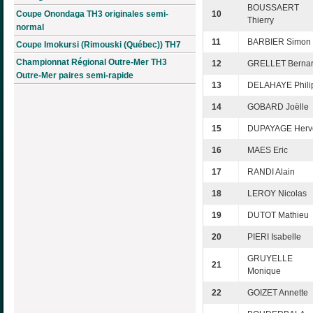
BOUSSAERT
Coupe Onondaga TH3 originales semi-
10
Thierry
normal
11
BARBIER Simon
Coupe Imokursi (Rimouski (Québec)) TH7
Championnat Régional Outre-Mer TH3
12
GRELLET Berna
Outre-Mer paires semi-rapide
13
DELAHAYE Phili
14
GOBARD Joëlle
15
DUPAYAGE Herv
16
MAES Eric
17
RANDI Alain
18
LEROY Nicolas
19
DUTOT Mathieu
20
PIERI Isabelle
GRUYELLE
21
Monique
22
GOIZET Annette