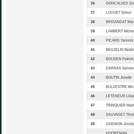
36
GONCALVES Jo
37
LOUVET Simon
38
BRIGANDAT Mart
39
LAMBERT Miche
40
PICARD Yannick
41
BEUZELIN Béatr
42
BOUDEN Patrick
43
DARRAS Sylvai
44
BOUTIN Josette
45
BULVESTRE Mic
46
LETENEUR Lilia
47
TRINQUIER Mart
48
SAUVAGET Tho
49
GAIGNON Jocel
HOOREMAN