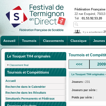
Fédération Française
22 rue Esquirol, 75013
Tél :
01.53.92.53.20
2
Il y a actuellement
Accueil
Tournois
Classements
Classique
Jeunes
Tournois et Compéti
Le Touquet TH4 originales
<<<
2009
Classement final
Tournois et Compétitions
Le Touquet TH4 originales
-
Accueil
Joueurs :
231
Recherche dans le Calendrier
Joueurs par série :
Recherche dans les Résultats
Poids par série :
Simultanés Permanents et Fédéraux
Derniers résultats