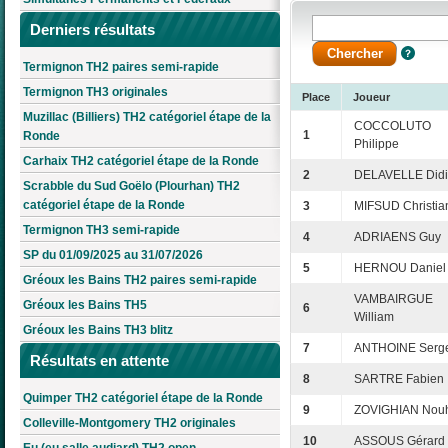
Derniers résultats
Termignon TH2 paires semi-rapide
Termignon TH3 originales
Place
Joueur
Muzillac (Billiers) TH2 catégoriel étape de la
COCCOLUTO
1
Ronde
Philippe
Carhaix TH2 catégoriel étape de la Ronde
2
DELAVELLE Didi
Scrabble du Sud Goëlo (Plourhan) TH2
catégoriel étape de la Ronde
3
MIFSUD Christia
Termignon TH3 semi-rapide
4
ADRIAENS Guy
SP du 01/09/2025 au 31/07/2026
5
HERNOU Daniel
Gréoux les Bains TH2 paires semi-rapide
VAMBAIRGUE
Gréoux les Bains TH5
6
William
Gréoux les Bains TH3 blitz
7
ANTHOINE Serg
Résultats en attente
8
SARTRE Fabien
Quimper TH2 catégoriel étape de la Ronde
9
ZOVIGHIAN Nou
Colleville-Montgomery TH2 originales
10
ASSOUS Gérard
Eu (eu salle audiard) TH2 open