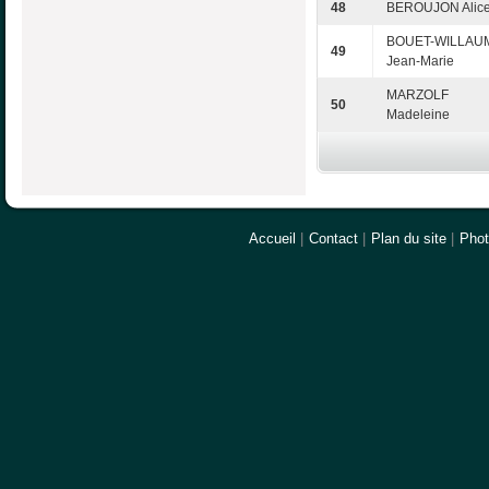
48
BEROUJON Alic
BOUET-WILLAU
49
Jean-Marie
MARZOLF
50
Madeleine
Accueil
|
Contact
|
Plan du site
|
Pho