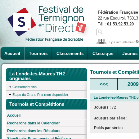
Fédération Française
22 rue Esquirol, 75013
Tél :
01.53.92.53.20
6
Il y a actuellement
Accueil
Tournois
Classements
Classique
Jeunes
Tournois et Compéti
La Londe-les-Maures TH2
originales
<<<
2009
Classement final
Étape du Grand Prix (non disponible)
La Londe-les-Maures TH2 or
Tournois et Compétitions
Joueurs :
72
Accueil
Joueurs par série :
Recherche dans le Calendrier
Poids par série :
Recherche dans les Résultats
Simultanés Permanents et Fédéraux