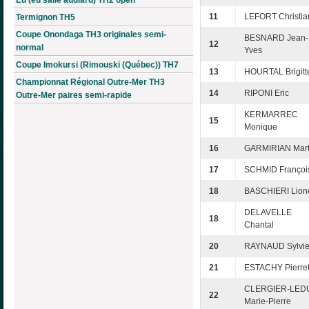
11
LEFORT Christia
Termignon TH5
Coupe Onondaga TH3 originales semi-
BESNARD Jean-
12
normal
Yves
Coupe Imokursi (Rimouski (Québec)) TH7
13
HOURTAL Brigitt
Championnat Régional Outre-Mer TH3
14
RIPONI Eric
Outre-Mer paires semi-rapide
KERMARREC
15
Monique
16
GARMIRIAN Mart
17
SCHMID Françoi
18
BASCHIERI Lion
DELAVELLE
18
Chantal
20
RAYNAUD Sylvi
21
ESTACHY Pierret
CLERGIER-LED
22
Marie-Pierre