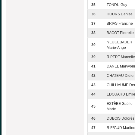
35
TONDU Guy
36
HOURS Denise
37
BRIAS Francine
38
BACOT Pierrette
NEUGEBAUER
39
Marie-Ange
39
RIPERT Marcelle
41
DANEL Maryvon
42
CHATEAU Didier
43
GUILHAUME Den
44
EDOUARD Emil
ESTÈBE Gaëlle-
45
Marie
46
DUBOIS Dolorès
47
RIFFAUD Martin