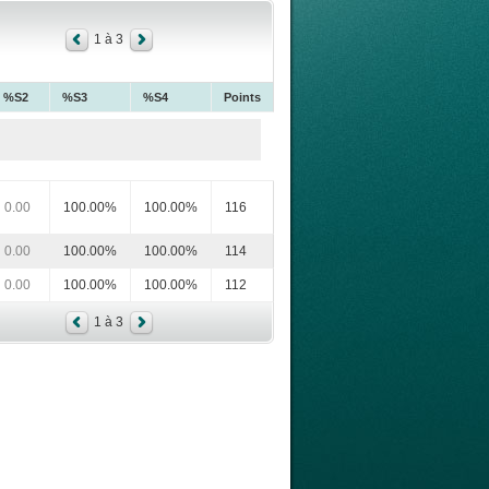
1 à 3
%S2
%S3
%S4
Points
0.00
100.00%
100.00%
116
0.00
100.00%
100.00%
114
0.00
100.00%
100.00%
112
1 à 3