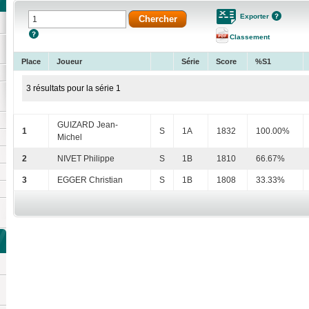
Exporter
Classement
Place
Joueur
Série
Score
%S1
3 résultats pour la série 1
GUIZARD Jean-
1
S
1A
1832
100.00%
Michel
2
NIVET Philippe
S
1B
1810
66.67%
3
EGGER Christian
S
1B
1808
33.33%