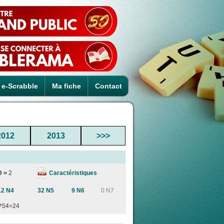
e-Scrabble
Ma fiche
Contact
2012
2013
>>>
Caractéristiques
D =
2
12 N4
32 N5
9 N6
0 N7
PS4=24