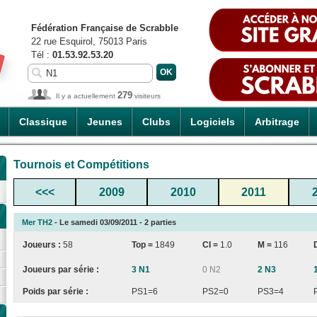
Fédération Française de Scrabble
22 rue Esquirol, 75013 Paris
Tél :
01.53.92.53.20
279
Il y a actuellement
visiteurs
Classique
Jeunes
Clubs
Logiciels
Arbitrage
Tournois et Compétitions
<<<
2009
2010
2011
Mer TH2
- Le samedi 03/09/2011 - 2 parties
Joueurs :
58
Top =
1849
CI
=
1.0
M =
116
Joueurs par série :
3 N1
0 N2
2 N3
Poids par série :
PS1=6
PS2=0
PS3=4