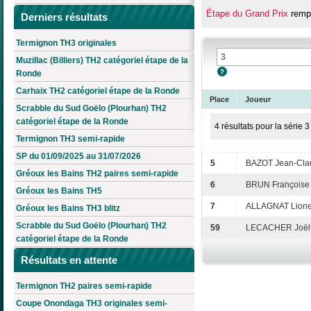
Étape du Grand Prix
rempo
Derniers résultats
Termignon TH3 originales
Muzillac (Billiers) TH2 catégoriel étape de la
Ronde
Carhaix TH2 catégoriel étape de la Ronde
Place
Joueur
Scrabble du Sud Goëlo (Plourhan) TH2
catégoriel étape de la Ronde
4 résultats pour la série 3
Termignon TH3 semi-rapide
SP du 01/09/2025 au 31/07/2026
5
BAZOT Jean-Cla
Gréoux les Bains TH2 paires semi-rapide
6
BRUN Françoise
Gréoux les Bains TH5
7
ALLAGNAT Lione
Gréoux les Bains TH3 blitz
Scrabble du Sud Goëlo (Plourhan) TH2
59
LECACHER Joël
catégoriel étape de la Ronde
Résultats en attente
Termignon TH2 paires semi-rapide
Coupe Onondaga TH3 originales semi-