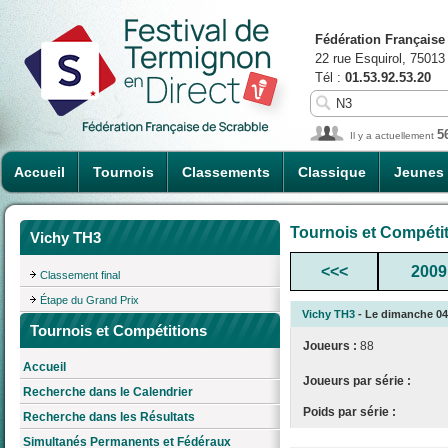
Fédération Française
22 rue Esquirol, 75013
Tél :
01.53.92.53.20
5
Il y a actuellement
Accueil
Tournois
Classements
Classique
Jeunes
Tournois et Compéti
Vichy TH3
<<<
2009
Classement final
Étape du Grand Prix
Vichy TH3
- Le dimanche 04/
Tournois et Compétitions
Joueurs :
88
Accueil
Joueurs par série :
Recherche dans le Calendrier
Poids par série :
Recherche dans les Résultats
Simultanés Permanents et Fédéraux