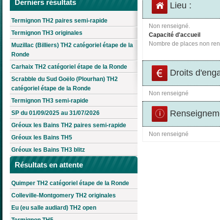
Derniers résultats
Lieu :
Termignon TH2 paires semi-rapide
Non renseigné.
Termignon TH3 originales
Capacité d'accueil
Nombre de places non ren
Muzillac (Billiers) TH2 catégoriel étape de la
Ronde
Carhaix TH2 catégoriel étape de la Ronde
Droits d'eng
Scrabble du Sud Goëlo (Plourhan) TH2
catégoriel étape de la Ronde
Non renseigné
Termignon TH3 semi-rapide
Renseigneme
SP du 01/09/2025 au 31/07/2026
Gréoux les Bains TH2 paires semi-rapide
Non renseigné
Gréoux les Bains TH5
Gréoux les Bains TH3 blitz
Résultats en attente
Quimper TH2 catégoriel étape de la Ronde
Colleville-Montgomery TH2 originales
Eu (eu salle audiard) TH2 open
Termignon TH5