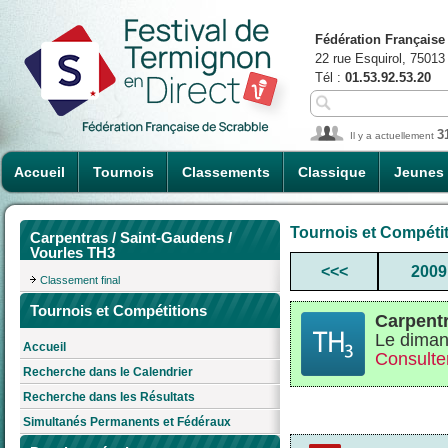
Fédération Française
22 rue Esquirol, 75013
Tél :
01.53.92.53.20
3
Il y a actuellement
Accueil
Tournois
Classements
Classique
Jeunes
Tournois et Compéti
Carpentras / Saint-Gaudens /
Vourles TH3
<<<
2009
Classement final
Tournois et Compétitions
Carpentr
Le diman
Accueil
Consulter
Recherche dans le Calendrier
Recherche dans les Résultats
Simultanés Permanents et Fédéraux