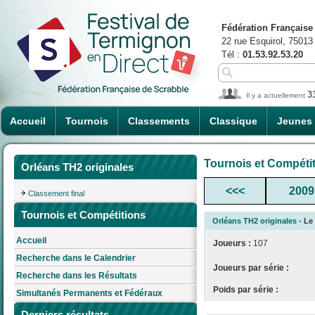
Fédération Française
22 rue Esquirol, 75013
Tél :
01.53.92.53.20
3
Il y a actuellement
Accueil
Tournois
Classements
Classique
Jeunes
Tournois et Compéti
Orléans TH2 originales
<<<
2009
Classement final
Tournois et Compétitions
Orléans TH2 originales
- Le 
Accueil
Joueurs :
107
Recherche dans le Calendrier
Joueurs par série :
Recherche dans les Résultats
Poids par série :
Simultanés Permanents et Fédéraux
Derniers résultats