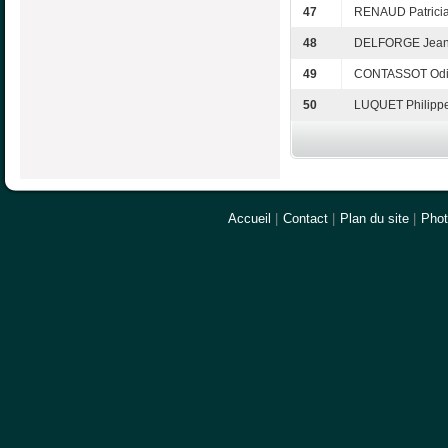
47
RENAUD Patrici
48
DELFORGE Jea
49
CONTASSOT Odi
50
LUQUET Philipp
Accueil
|
Contact
|
Plan du site
|
Pho