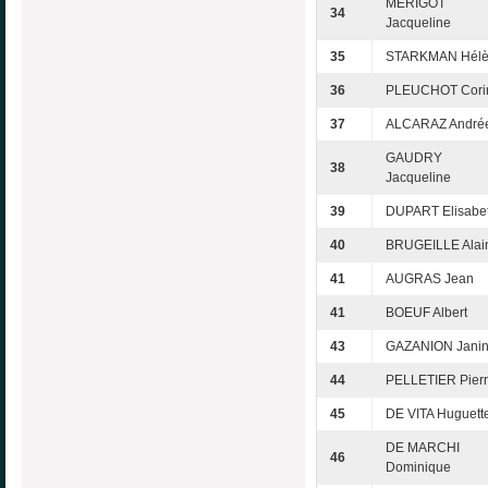
MÉRIGOT
34
Jacqueline
35
STARKMAN Hél
36
PLEUCHOT Cori
37
ALCARAZ André
GAUDRY
38
Jacqueline
39
DUPART Elisabe
40
BRUGEILLE Alai
41
AUGRAS Jean
41
BOEUF Albert
43
GAZANION Jani
44
PELLETIER Pier
45
DE VITA Huguett
DE MARCHI
46
Dominique