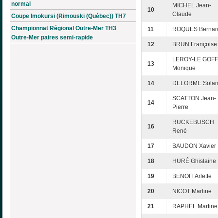
normal
MICHEL Jean-
10
Claude
Coupe Imokursi (Rimouski (Québec)) TH7
Championnat Régional Outre-Mer TH3
11
ROQUES Bernar
Outre-Mer paires semi-rapide
12
BRUN Françoise
LEROY-LE GOFF
13
Monique
14
DELORME Sola
SCATTON Jean-
14
Pierre
RUCKEBUSCH
16
René
17
BAUDON Xavier
18
HURÉ Ghislaine
19
BENOIT Arlette
20
NICOT Martine
21
RAPHEL Martine