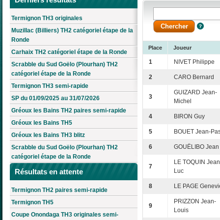
Termignon TH3 originales
Muzillac (Billiers) TH2 catégoriel étape de la
Ronde
Place
Joueur
Carhaix TH2 catégoriel étape de la Ronde
1
NIVET Philippe
Scrabble du Sud Goëlo (Plourhan) TH2
catégoriel étape de la Ronde
2
CARO Bernard
Termignon TH3 semi-rapide
GUIZARD Jean-
3
SP du 01/09/2025 au 31/07/2026
Michel
Gréoux les Bains TH2 paires semi-rapide
4
BIRON Guy
Gréoux les Bains TH5
5
BOUET Jean-Pas
Gréoux les Bains TH3 blitz
6
GOUËLIBO Jean
Scrabble du Sud Goëlo (Plourhan) TH2
catégoriel étape de la Ronde
LE TOQUIN Jean
7
Résultats en attente
Luc
8
LE PAGE Genevi
Termignon TH2 paires semi-rapide
PRIZZON Jean-
Termignon TH5
9
Louis
Coupe Onondaga TH3 originales semi-