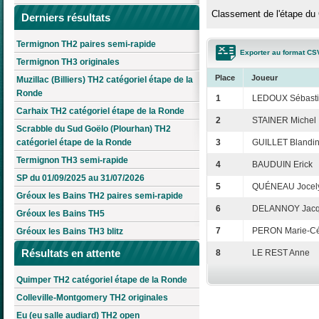
Classement de l'étape du 
Derniers résultats
Termignon TH2 paires semi-rapide
Exporter au format CS
Termignon TH3 originales
Place
Joueur
Muzillac (Billiers) TH2 catégoriel étape de la
Ronde
1
LEDOUX Sébast
Carhaix TH2 catégoriel étape de la Ronde
2
STAINER Michel
Scrabble du Sud Goëlo (Plourhan) TH2
catégoriel étape de la Ronde
3
GUILLET Blandi
Termignon TH3 semi-rapide
4
BAUDUIN Erick
SP du 01/09/2025 au 31/07/2026
5
QUÉNEAU Jocel
Gréoux les Bains TH2 paires semi-rapide
6
DELANNOY Jac
Gréoux les Bains TH5
7
PERON Marie-Cé
Gréoux les Bains TH3 blitz
Résultats en attente
8
LE REST Anne
Quimper TH2 catégoriel étape de la Ronde
Colleville-Montgomery TH2 originales
Eu (eu salle audiard) TH2 open