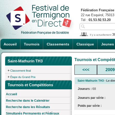
Fédération Française
22 rue Esquirol, 75013
Tél :
01.53.92.53.20
3
Il y a actuellement
Accueil
Tournois
Classements
Classique
Jeunes
Tournois et Compéti
Saint-Mathurin TH3
<<<
2009
Classement final
Étape du Grand Prix
Saint-Mathurin TH3
- Le dim
Tournois et Compétitions
Joueurs :
68
Accueil
Joueurs par série :
Recherche dans le Calendrier
Poids par série :
Recherche dans les Résultats
Simultanés Permanents et Fédéraux