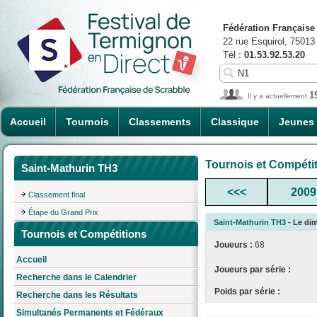
Fédération Française
22 rue Esquirol, 75013
Tél :
01.53.92.53.20
1
Il y a actuellement
Accueil
Tournois
Classements
Classique
Jeunes
Tournois et Compéti
Saint-Mathurin TH3
<<<
2009
Classement final
Étape du Grand Prix
Saint-Mathurin TH3
- Le dim
Tournois et Compétitions
Joueurs :
68
Accueil
Joueurs par série :
Recherche dans le Calendrier
Poids par série :
Recherche dans les Résultats
Simultanés Permanents et Fédéraux