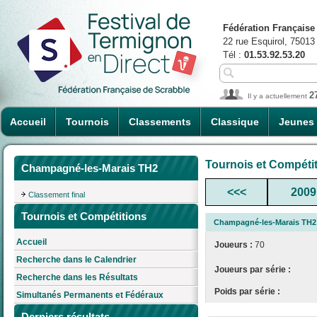
Fédération Française
22 rue Esquirol, 75013
Tél :
01.53.92.53.20
2
Il y a actuellement
Accueil
Tournois
Classements
Classique
Jeunes
Tournois et Compéti
Champagné-les-Marais TH2
<<<
2009
Classement final
Tournois et Compétitions
Champagné-les-Marais TH2
Accueil
Joueurs :
70
Recherche dans le Calendrier
Joueurs par série :
Recherche dans les Résultats
Poids par série :
Simultanés Permanents et Fédéraux
Derniers résultats