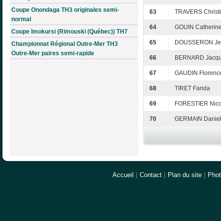
Coupe Onondaga TH3 originales semi-
63
TRAVERS Christ
normal
64
GOUIN Catherin
Coupe Imokursi (Rimouski (Québec)) TH7
65
DOUSSERON Jea
Championnat Régional Outre-Mer TH3
Outre-Mer paires semi-rapide
66
BERNARD Jacq
67
GAUDIN Florenc
68
TIRET Farida
69
FORESTIER Nico
70
GERMAIN Daniel
Accueil
|
Contact
|
Plan du site
|
Pho