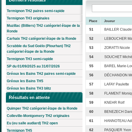
Termignon TH2 paires semi-rapide
Termignon TH3 originales
Place
Joueur
Muzillac (Billiers) TH2 catégoriel étape de la
51
BAILLER Claudet
Ronde
Carhaix TH2 catégoriel étape de la Ronde
52
LEBOUCHER Ma
Scrabble du Sud Goëlo (Plourhan) TH2
53
ZORATTI Nicole
catégoriel étape de la Ronde
54
SOUCHET Michè
Termignon TH3 semi-rapide
55
BAREL Marie-Lo
SP du 01/09/2025 au 31/07/2026
Gréoux les Bains TH2 paires semi-rapide
56
DÉCHANDON Mu
Gréoux les Bains TH5
57
LAFAY Paulette
Gréoux les Bains TH3 blitz
58
FLAMENT Moniq
Résultats en attente
59
KNEHR Rolf
Quimper TH2 catégoriel étape de la Ronde
60
BENEZECH Dani
Colleville-Montgomery TH2 originales
61
HANNOTEAU Adr
Eu (eu salle audiard) TH2 open
62
PASQUIER Yvon
Termignon TH5