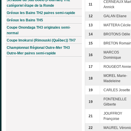
CERNEAUX Mari
11
catégoriel étape de la Ronde
Annick
Gréoux les Bains TH2 paires semi-rapide
12
GALAN Eliane
Gréoux les Bains TH5
13
MATTERA Cécile
Coupe Onondaga TH3 originales semi-
normal
14
BROTONS Odile
Coupe Imokursi (Rimouski (Québec)) TH7
15
BRETON Romai
Championnat Régional Outre-Mer TH3
MARCOS
Outre-Mer paires semi-rapide
16
Dominique
17
ROUGEOT Annie
MOREL Marie-
18
Madeleine
19
CARLES Josette
FONTENELLE
19
Gilberte
JOUFFROY
21
Françoise
22
MAUREL Véroni