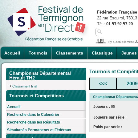
Fédération Française
22 rue Esquirol, 75013
Tél :
01.53.92.53.20
3
Il y a actuellement
Accueil
Tournois
Classements
Classique
Jeunes
Tournois et Compéti
Championnat Départemental
Hérault TH2
<<<
2009
Classement final
Tournois et Compétitions
Championnat Départementa
Joueurs :
68
Accueil
Recherche dans le Calendrier
Joueurs par série :
Recherche dans les Résultats
Poids par série :
Simultanés Permanents et Fédéraux