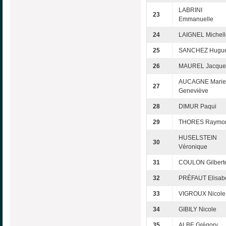
LABRINI
23
Emmanuelle
24
LAIGNEL Michell
25
SANCHEZ Hugue
26
MAUREL Jacque
AUCAGNE Marie
27
Geneviève
28
DIMUR Paqui
29
THORES Raymo
HUSELSTEIN
30
Véronique
31
COULON Gilbert
32
PRÉFAUT Elisab
33
VIGROUX Nicole
34
GIBILY Nicole
35
ALBE Grégory