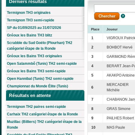
Derniers résultats
Termignon TH3 originales
Termignon TH3 semi-rapide
SP du 01/09/2025 au 31/07/2026
Place
Joueur
Gréoux les Bains TH3 blitz
1
VIGROUX Patric
Scrabble du Sud Goëlo (Plourhan) TH2
2
BOHBOT Hervé
catégoriel étape de la Ronde
Gréoux les Bains TH3 originales
3
GARIMOND Rém
Open Salammbô (Tunis) TH2 semi-rapide
4
BERART Jean-P
Gréoux les Bains TH3 semi-rapide
5
AKAKPO Antoine
Open Hannibal (Tunis) TH2 semi-rapide
MERCADIER
Championnat du Monde Élite (Tunis)
6
Michèle
Résultats en attente
7
CHABANON Jan
Termignon TH2 paires semi-rapide
8
GRAS Simone
Carhaix TH2 catégoriel étape de la Ronde
9
PAILHES Robert
Muzillac (Billiers) TH2 catégoriel étape de la
Ronde
10
MAS Paule
Scrabble du Sud Goëlo (Plourhan) TH2