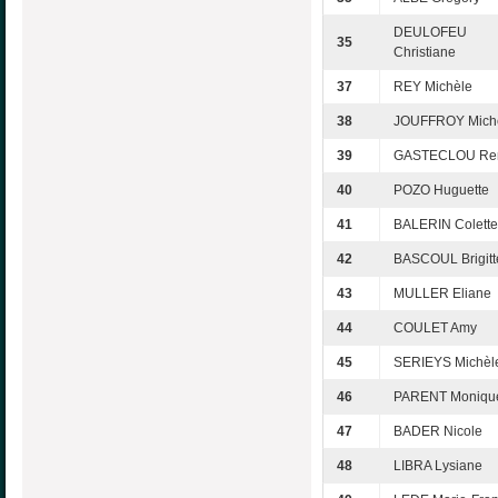
DEULOFEU
35
Christiane
37
REY Michèle
38
JOUFFROY Mich
39
GASTECLOU Re
40
POZO Huguette
41
BALERIN Colette
42
BASCOUL Brigitt
43
MULLER Eliane
44
COULET Amy
45
SERIEYS Michèl
46
PARENT Moniqu
47
BADER Nicole
48
LIBRA Lysiane