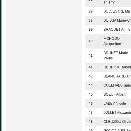
Thierry
37
BULVESTRE Mic
38
SUISSA Marie-Cl
39
BRAQUET Annie
MONCOQ
40
Jacqueline
BRUNET Marie-
41
Paule
41
HERRICK Isabel
43
BLANCHARD An
44
OUELHADJ Jinn
45
BOEUF Albert
46
LABEY Nicole
47
JOLLET Alexand
48
CLEUZIOU Olivie
49
GONCALVES Jo