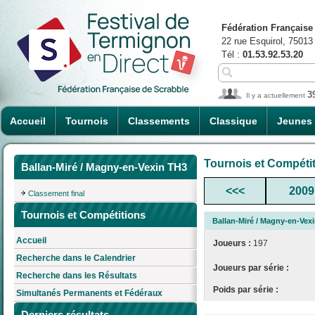
Fédération Française
22 rue Esquirol, 75013
Tél :
01.53.92.53.20
3
Il y a actuellement
Accueil
Tournois
Classements
Classique
Jeunes
Tournois et Compéti
Ballan-Miré / Magny-en-Vexin TH3
<<<
2009
Classement final
Tournois et Compétitions
Ballan-Miré / Magny-en-Vex
Accueil
Joueurs :
197
Recherche dans le Calendrier
Joueurs par série :
Recherche dans les Résultats
Poids par série :
Simultanés Permanents et Fédéraux
Derniers résultats