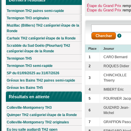
Étape du Grand Prix
rempo
Étape du Grand Prix
rempo
Termignon TH2 paires semi-rapide
Termignon TH3 originales
Muzillac (Billiers) TH2 catégoriel étape de la
Ronde
Carhaix TH2 catégoriel étape de la Ronde
Scrabble du Sud Goëlo (Plourhan) TH2
Place
Joueur
catégoriel étape de la Ronde
1
CARO Bernard
Termignon TH5
Termignon TH3 semi-rapide
2
ROQUES Didier
SP du 01/09/2025 au 31/07/2026
CHINCHOLLE
3
Gréoux les Bains TH2 paires semi-rapide
Thierry
Gréoux les Bains TH5
4
IMBERT Eric
Résultats en attente
5
FOURNIER Jacq
Colleville-Montgomery TH3
GUIZARD Jean-
6
Michel
Quimper TH2 catégoriel étape de la Ronde
7
GRAFFION Pasc
Colleville-Montgomery TH2 originales
Eu (eu salle audiard) TH2 open