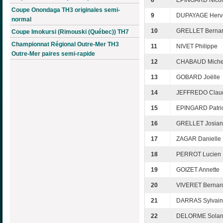
8
EPINGARD Nico
Coupe Onondaga TH3 originales semi-
9
DUPAYAGE Herv
normal
10
GRELLET Berna
Coupe Imokursi (Rimouski (Québec)) TH7
Championnat Régional Outre-Mer TH3
11
NIVET Philippe
Outre-Mer paires semi-rapide
12
CHABAUD Miche
13
GOBARD Joëlle
14
JEFFREDO Clau
15
EPINGARD Patri
16
GRELLET Josia
17
ZAGAR Danielle
18
PERROT Lucien
19
GOIZET Annette
20
VIVERET Bernar
21
DARRAS Sylvai
22
DELORME Sola