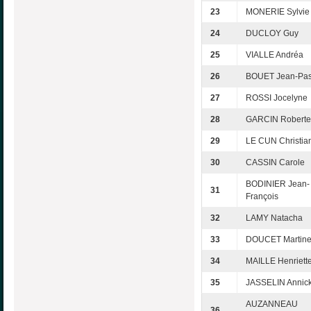
23
MONERIE Sylvie
24
DUCLOY Guy
25
VIALLE Andréa
26
BOUET Jean-Pas
27
ROSSI Jocelyne
28
GARCIN Roberte
29
LE CUN Christia
30
CASSIN Carole
BODINIER Jean-
31
François
32
LAMY Natacha
33
DOUCET Martin
34
MAILLE Henriett
35
JASSELIN Annic
AUZANNEAU
36