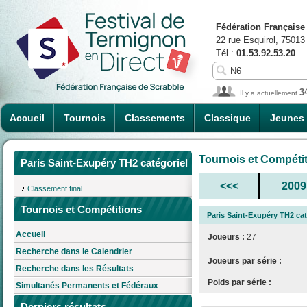
Fédération Française
22 rue Esquirol, 75013
Tél :
01.53.92.53.20
3
Il y a actuellement
Accueil
Tournois
Classements
Classique
Jeunes
Tournois et Compéti
Paris Saint-Exupéry TH2 catégoriel
<<<
2009
Classement final
Tournois et Compétitions
Paris Saint-Exupéry TH2 cat
Accueil
Joueurs :
27
Recherche dans le Calendrier
Joueurs par série :
Recherche dans les Résultats
Poids par série :
Simultanés Permanents et Fédéraux
Derniers résultats