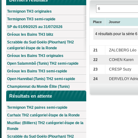
Termignon TH3 originales
Termignon TH3 semi-rapide
Place
Joueur
SP du 01/09/2025 au 31/07/2026
4 résultats pour la série 6
Gréoux les Bains TH3 blitz
Scrabble du Sud Goëlo (Plourhan) TH2
catégoriel étape de la Ronde
21
ZALCBERG Léo
Gréoux les Bains TH3 originales
22
COHEN Karen
Open Salammbô (Tunis) TH2 semi-rapide
23
CRESP Suzy
Gréoux les Bains TH3 semi-rapide
Open Hannibal (Tunis) TH2 semi-rapide
24
DERVELOY Adri
Championnat du Monde Élite (Tunis)
Résultats en attente
Termignon TH2 paires semi-rapide
Carhaix TH2 catégoriel étape de la Ronde
Muzillac (Billiers) TH2 catégoriel étape de la
Ronde
Scrabble du Sud Goëlo (Plourhan) TH2