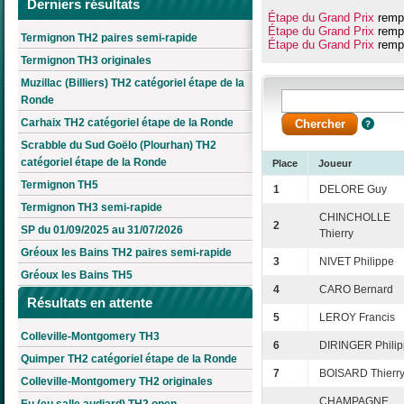
Derniers résultats
Étape du Grand Prix
rempo
Étape du Grand Prix
rempo
Termignon TH2 paires semi-rapide
Étape du Grand Prix
rempo
Termignon TH3 originales
Muzillac (Billiers) TH2 catégoriel étape de la
Ronde
Carhaix TH2 catégoriel étape de la Ronde
Scrabble du Sud Goëlo (Plourhan) TH2
catégoriel étape de la Ronde
Place
Joueur
Termignon TH5
1
DELORE Guy
Termignon TH3 semi-rapide
CHINCHOLLE
2
SP du 01/09/2025 au 31/07/2026
Thierry
Gréoux les Bains TH2 paires semi-rapide
3
NIVET Philippe
Gréoux les Bains TH5
4
CARO Bernard
Résultats en attente
5
LEROY Francis
Colleville-Montgomery TH3
6
DIRINGER Phili
Quimper TH2 catégoriel étape de la Ronde
7
BOISARD Thierr
Colleville-Montgomery TH2 originales
CHAMPAGNE
Eu (eu salle audiard) TH2 open