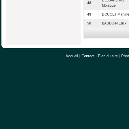
DESJARDINS
48
Monique
49
DOUCET Martin
50
BAUDUIN Erick
Accueil
|
Contact
|
Plan du site
|
Pho