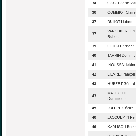
34
GAYOT Anne-Mar
36
COMMIOT Claire
37
BUHOT Hubert
VANOBBERGEN
37
Robert
39
GÉHIN Christian
40
TARRIN Dominiq
41
INOUSSA Hakim
42
LIEVRE François
43
HUBERT Gérard
MATHIOTTE
43
Dominique
45
JOFFRE Cécile
46
JACQUEMIN Ré
46
KARLISCH Bern