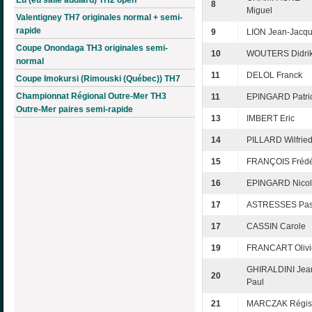
8
Miguel
Valentigney TH7 originales normal + semi-
rapide
9
LION Jean-Jacq
Coupe Onondaga TH3 originales semi-
10
WOUTERS Didri
normal
11
DELOL Franck
Coupe Imokursi (Rimouski (Québec)) TH7
Championnat Régional Outre-Mer TH3
11
EPINGARD Patri
Outre-Mer paires semi-rapide
13
IMBERT Eric
14
PILLARD Wilfrie
15
FRANÇOIS Frédé
16
EPINGARD Nico
17
ASTRESSES Pas
17
CASSIN Carole
19
FRANCART Olivi
GHIRALDINI Jea
20
Paul
21
MARCZAK Régis