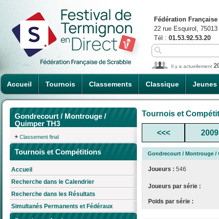
Fédération Française
22 rue Esquirol, 75013
Tél :
01.53.92.53.20
2
Il y a actuellement
Accueil
Tournois
Classements
Classique
Jeunes
Tournois et Compéti
Gondrecourt / Montrouge /
Quimper TH3
<<<
2009
Classement final
Tournois et Compétitions
Gondrecourt / Montrouge /
Joueurs :
546
Accueil
Recherche dans le Calendrier
Joueurs par série :
Recherche dans les Résultats
Poids par série :
Simultanés Permanents et Fédéraux