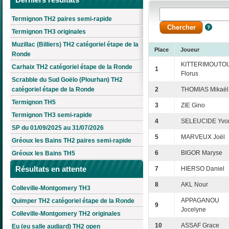
Termignon TH2 paires semi-rapide
Termignon TH3 originales
Muzillac (Billiers) TH2 catégoriel étape de la
Place
Joueur
Ronde
KITTERIMOUTO
Carhaix TH2 catégoriel étape de la Ronde
1
Florus
Scrabble du Sud Goëlo (Plourhan) TH2
catégoriel étape de la Ronde
2
THOMIAS Mikaël
Termignon TH5
3
ZIE Gino
Termignon TH3 semi-rapide
4
SELEUCIDE Yvo
SP du 01/09/2025 au 31/07/2026
5
MARVEUX Joël
Gréoux les Bains TH2 paires semi-rapide
6
BIGOR Maryse
Gréoux les Bains TH5
Résultats en attente
7
HIERSO Daniel
8
AKL Nour
Colleville-Montgomery TH3
APPAGANOU
Quimper TH2 catégoriel étape de la Ronde
9
Jocelyne
Colleville-Montgomery TH2 originales
10
ASSAF Grace
Eu (eu salle audiard) TH2 open