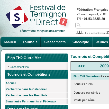
Fédération Française
22 rue Esquirol, 75013
Tél :
01.53.92.53.20
3
Il y a actuellement
Accueil
Tournois
Classements
Classique
Jeunes
Tournois et Compéti
Fiqh TH2 Outre-Mer
<<<
2009
Classement final
Tournois et Compétitions
Fiqh TH2 Outre-Mer
- Le sam
Accueil
Joueurs :
296
Recherche dans le Calendrier
Joueurs par série :
Recherche dans les Résultats
Poids par série :
Simultanés Permanents et Fédéraux
Derniers résultats