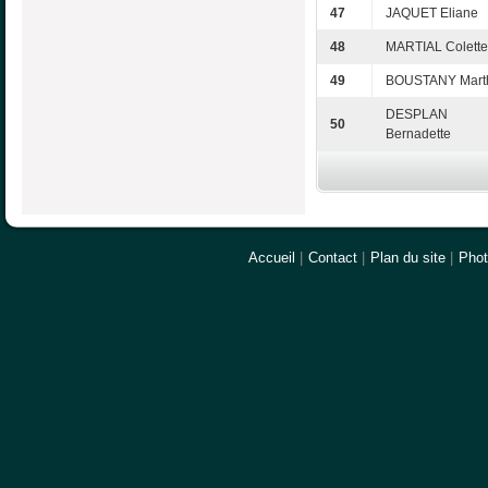
47
JAQUET Eliane
48
MARTIAL Colette
49
BOUSTANY Mart
DESPLAN
50
Bernadette
Accueil
|
Contact
|
Plan du site
|
Pho