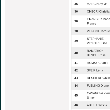
35
MARCIN Sylvia
36
CHECRI Christia
GRANGER Marie
36
France
38
VILPONT Jacque
STÉPHANIE-
39
VICTOIRE Lise
RAMATHON-
40
BENOIT Rose
41
HOMSY Charlie
42
SFEIR Léna
43
DESIDERI Sybill
44
FLEMING Diane
CASANOVA Pier
45
Simon
46
ABELLI Sabine