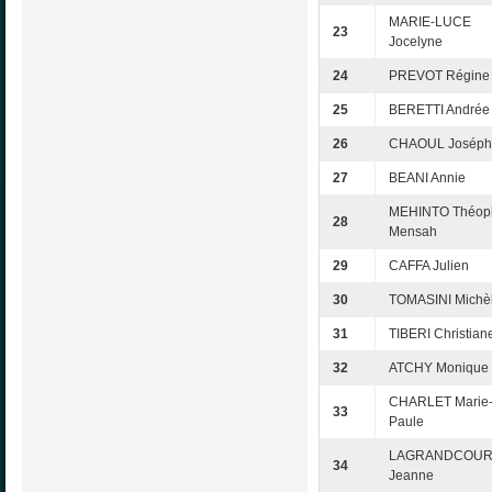
MARIE-LUCE
23
Jocelyne
24
PREVOT Régine
25
BERETTI Andrée
26
CHAOUL Joséph
27
BEANI Annie
MEHINTO Théoph
28
Mensah
29
CAFFA Julien
30
TOMASINI Michè
31
TIBERI Christian
32
ATCHY Monique
CHARLET Marie
33
Paule
LAGRANDCOUR
34
Jeanne