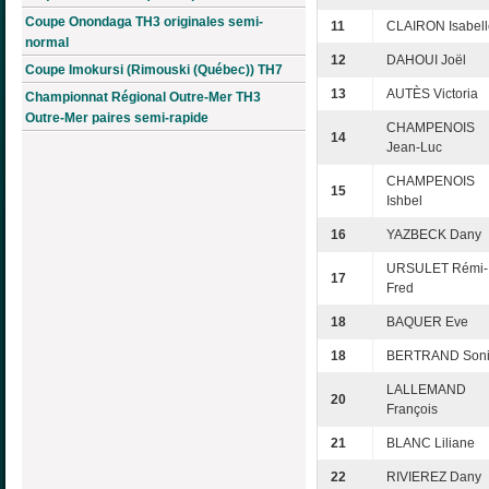
Coupe Onondaga TH3 originales semi-
11
CLAIRON Isabell
normal
12
DAHOUI Joël
Coupe Imokursi (Rimouski (Québec)) TH7
13
AUTÈS Victoria
Championnat Régional Outre-Mer TH3
Outre-Mer paires semi-rapide
CHAMPENOIS
14
Jean-Luc
CHAMPENOIS
15
Ishbel
16
YAZBECK Dany
URSULET Rémi-
17
Fred
18
BAQUER Eve
18
BERTRAND Son
LALLEMAND
20
François
21
BLANC Liliane
22
RIVIEREZ Dany