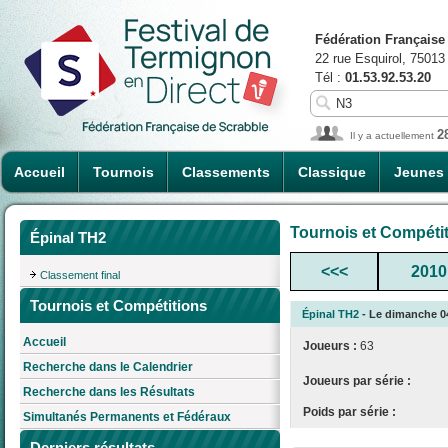
Fédération Française
22 rue Esquirol, 75013
Tél :
01.53.92.53.20
2
Il y a actuellement
Accueil
Tournois
Classements
Classique
Jeunes
Tournois et Compéti
Épinal TH2
<<<
2010
Classement final
Tournois et Compétitions
Épinal TH2
- Le dimanche 04
Accueil
Joueurs :
63
Recherche dans le Calendrier
Joueurs par série :
Recherche dans les Résultats
Poids par série :
Simultanés Permanents et Fédéraux
Derniers résultats