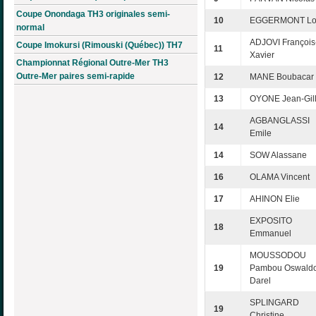
Coupe Onondaga TH3 originales semi-
10
EGGERMONT Lo
normal
ADJOVI François
Coupe Imokursi (Rimouski (Québec)) TH7
11
Xavier
Championnat Régional Outre-Mer TH3
Outre-Mer paires semi-rapide
12
MANE Boubacar
13
OYONE Jean-Gil
AGBANGLASSI
14
Emile
14
SOW Alassane
16
OLAMA Vincent
17
AHINON Elie
EXPOSITO
18
Emmanuel
MOUSSODOU
19
Pambou Oswald
Darel
SPLINGARD
19
Christine