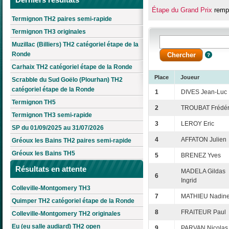
Étape du Grand Prix
rempo
Termignon TH2 paires semi-rapide
Termignon TH3 originales
Muzillac (Billiers) TH2 catégoriel étape de la
Ronde
Carhaix TH2 catégoriel étape de la Ronde
Place
Joueur
Scrabble du Sud Goëlo (Plourhan) TH2
catégoriel étape de la Ronde
1
DIVES Jean-Luc
Termignon TH5
2
TROUBAT Frédér
Termignon TH3 semi-rapide
3
LEROY Eric
SP du 01/09/2025 au 31/07/2026
4
AFFATON Julien
Gréoux les Bains TH2 paires semi-rapide
Gréoux les Bains TH5
5
BRENEZ Yves
Résultats en attente
MADELA Gildas
6
Ingrid
Colleville-Montgomery TH3
7
MATHIEU Nadin
Quimper TH2 catégoriel étape de la Ronde
8
FRAITEUR Paul
Colleville-Montgomery TH2 originales
Eu (eu salle audiard) TH2 open
9
PARVAN Nicolas