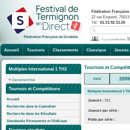
Fédération Française
22 rue Esquirol, 75013
Tél :
01.53.92.53.20
3
Il y a actuellement
Accueil
Tournois
Classements
Classique
Jeunes
Tournois et Compéti
Multiplex International 1 TH2
<<<
2009
Classement final
Tournois et Compétitions
Multiplex International 1 TH
Accueil
Joueurs :
301
Recherche dans le Calendrier
Joueurs par série :
Recherche dans les Résultats
Poids par série :
Simultanés Permanents et Fédéraux
Derniers résultats