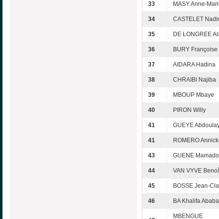
33
MASY Anne-Mari
34
CASTELET Nadi
35
DE LONGREE Al
36
BURY Françoise
37
AIDARA Hadina
38
CHRAIBI Najiba
39
MBOUP Mbaye
40
PIRON Willy
41
GUEYE Abdoula
41
ROMERO Annick
43
GUENE Mamado
44
VAN VYVE Benoî
45
BOSSE Jean-Cl
46
BA Khalifa Ababa
MBENGUE