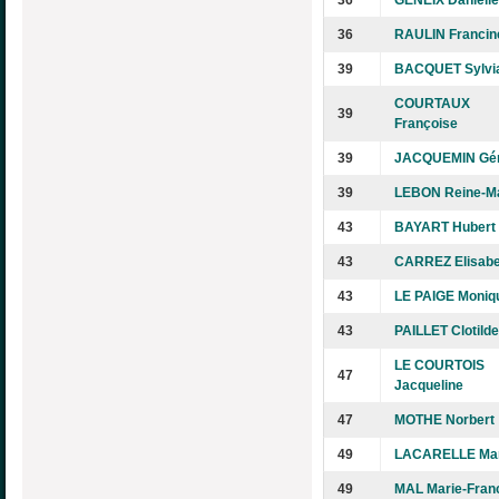
36
RAULIN Francin
39
BACQUET Sylvi
COURTAUX
39
Françoise
39
JACQUEMIN Gér
39
LEBON Reine-Ma
43
BAYART Hubert
43
CARREZ Elisabe
43
LE PAIGE Moniq
43
PAILLET Clotilde
LE COURTOIS
47
Jacqueline
47
MOTHE Norbert
49
LACARELLE Mar
49
MAL Marie-Fran