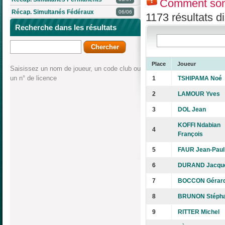
Comment son
Récap. Simultanés Fédéraux
06/06
1173 résultats d
Recherche dans les résultats
Place
Joueur
Saisissez un nom de joueur, un code club ou
un n° de licence
1
TSHIPAMA Noé
2
LAMOUR Yves
3
DOL Jean
KOFFI Ndabian
4
François
5
FAUR Jean-Paul
6
DURAND Jacque
7
BOCCON Gérar
8
BRUNON Stéph
9
RITTER Michel