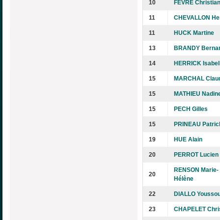
10
FÈVRE Christia
11
CHEVALLON He
11
HUCK Martine
13
BRANDY Berna
14
HERRICK Isabel
15
MARCHAL Claud
15
MATHIEU Nadin
15
PECH Gilles
15
PRINEAU Patric
19
HUE Alain
20
PERROT Lucien
RENSON Marie-
20
Hélène
22
DIALLO Youssou
23
CHAPELET Chris