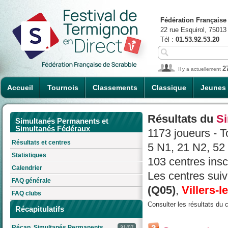
Fédération Française
22 rue Esquirol, 75013
Tél :
01.53.92.53.20
2
Il y a actuellement
Accueil
Tournois
Classements
Classique
Jeunes
Résultats du
Si
Simultanés Permanents et
Simultanés Fédéraux
1173 joueurs - 
Résultats et centres
5 N1, 21 N2, 52
Statistiques
103 centres inscr
Calendrier
Les centres suiv
FAQ générale
(Q05)
,
Villers-l
FAQ clubs
Consulter les résultats du 
Récapitulatifs
Récap. Simultanés Permanents
31/07