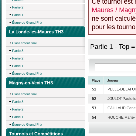
Ce tournoi est 
Partie 2
Maures / Magn
Partie 1
ne sont calcul
Étape du Grand Prix
pour les tourno
La Londe-les-Maures TH3
Classement final
Partie 1 - Top 
Partie 3
Partie 2
Partie 1
Étape du Grand Prix
Place
Joueur
Magny-en-Vexin TH3
51
PELLE-DELAFOR
Classement final
52
JOULOT Paulett
Partie 3
53
CAILLAUD Gene
Partie 2
Partie 1
54
HOUCHE Marie-
Étape du Grand Prix
Tournois et Compétitions