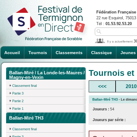
Fédération Française
22 rue Esquirol, 75013
Tél :
01.53.92.53.20
3
Il y a actuellement
Accueil
Tournois
Classements
Classique
Jeunes
Tournois et
Ballan-Miré / La Londe-les-Maures /
Magny-en-Vexin
Classement final
<<<
2010
Partie 3
Ballan-Miré TH3
- Le dimanch
Partie 2
Partie 1
Joueurs :
54
Ballan-Miré TH3
Joueurs par série :
Classement final
Partie 3