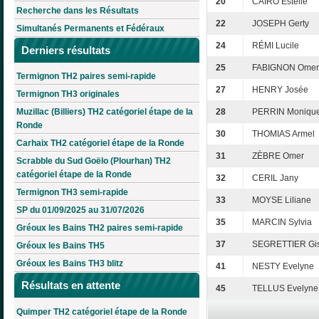
20
CAIRO Estelle
Recherche dans les Résultats
22
JOSEPH Gerty
Simultanés Permanents et Fédéraux
24
RÉMI Lucile
Derniers résultats
25
FABIGNON Omer
Termignon TH2 paires semi-rapide
27
HENRY Josée
Termignon TH3 originales
Muzillac (Billiers) TH2 catégoriel étape de la
28
PERRIN Moniqu
Ronde
30
THOMIAS Armel
Carhaix TH2 catégoriel étape de la Ronde
31
ZÈBRE Omer
Scrabble du Sud Goëlo (Plourhan) TH2
catégoriel étape de la Ronde
32
CERIL Jany
Termignon TH3 semi-rapide
33
MOYSE Liliane
SP du 01/09/2025 au 31/07/2026
35
MARCIN Sylvia
Gréoux les Bains TH2 paires semi-rapide
37
SEGRETTIER Gis
Gréoux les Bains TH5
Gréoux les Bains TH3 blitz
41
NESTY Evelyne
Résultats en attente
45
TELLUS Evelyne
Quimper TH2 catégoriel étape de la Ronde