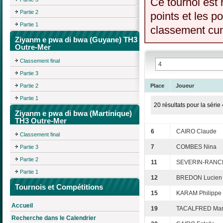
Ce tournoi est 
Partie 2
points et les p
Partie 1
classement cumu
Ziyanm e pwa di bwa (Guyane) TH3
Outre-Mer
Classement final
Partie 3
Partie 2
Place
Joueur
Partie 1
20 résultats pour la série 
Ziyanm e pwa di bwa (Martinique)
TH3 Outre-Mer
6
CAIRO Claude
Classement final
7
COMBES Nina
Partie 3
Partie 2
11
SEVERIN-RANCE
Partie 1
12
BREDON Lucien
Tournois et Compétitions
15
KARAM Philippe
Accueil
19
TACALFRED Mari
Recherche dans le Calendrier