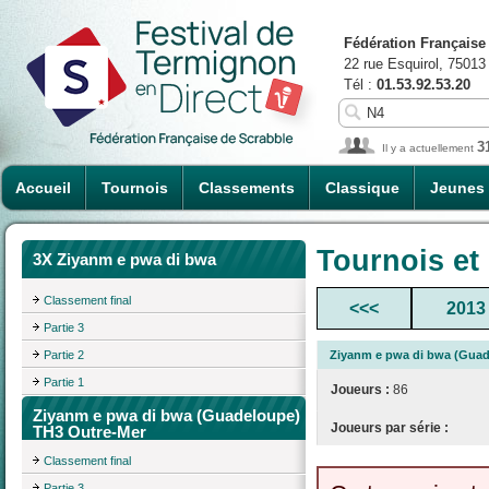
Fédération Française
22 rue Esquirol, 75013
Tél :
01.53.92.53.20
3
Il y a actuellement
Accueil
Tournois
Classements
Classique
Jeunes
Tournois et
3X Ziyanm e pwa di bwa
Classement final
<<<
2013
Partie 3
Partie 2
Ziyanm e pwa di bwa (Guad
Partie 1
Joueurs :
86
Ziyanm e pwa di bwa (Guadeloupe)
Joueurs par série :
TH3 Outre-Mer
Classement final
Partie 3